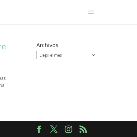
re
Archivos
Archivos
eas
una