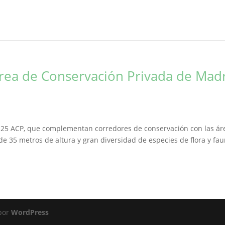
Área de Conservación Privada de Mad
 25 ACP, que complementan corredores de conservación con las ár
e 35 metros de altura y gran diversidad de especies de flora y fa
 por
WordPress