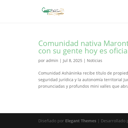
Comunidad nativa Marontua
con su gente hoy es ofici
por
admin
|
Jul 8, 2025
|
Noticias
Comunidad Asháninka recibe título de propied
seguridad jurídica y la autonomía territorial J
pronunciadas y profundos mini valles que abra
Diseñado por
Elegant Themes
| Desarrollado