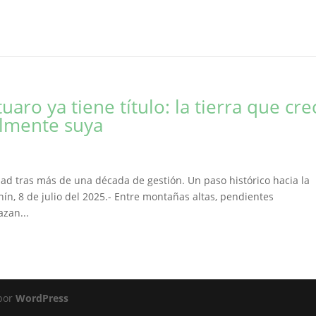
ro ya tiene título: la tierra que cre
almente suya
ad tras más de una década de gestión. Un paso histórico hacia la
unín, 8 de julio del 2025.- Entre montañas altas, pendientes
zan...
 por
WordPress