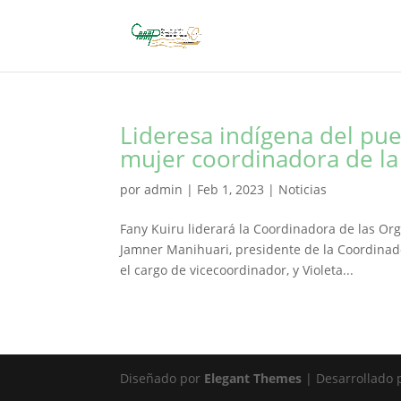
Lideresa indígena del pu
mujer coordinadora de l
por
admin
|
Feb 1, 2023
|
Noticias
Fany Kuiru liderará la Coordinadora de las Or
Jamner Manihuari, presidente de la Coordinad
el cargo de vicecoordinador, y Violeta...
Diseñado por
Elegant Themes
| Desarrollado