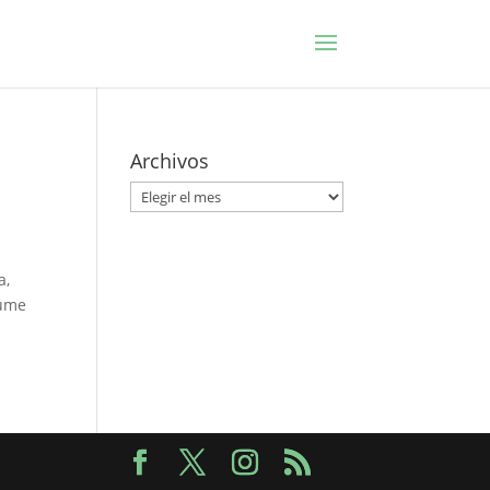
Archivos
Archivos
a,
sume