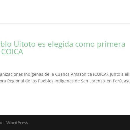
eblo Uitoto es elegida como primera
a COICA
ganizaciones Indígenas de la Cuenca Amazónica (COICA). Junto a ell
ora Regional de los Pueblos Indígenas de San Lorenzo, en Perú, a
 por
WordPress