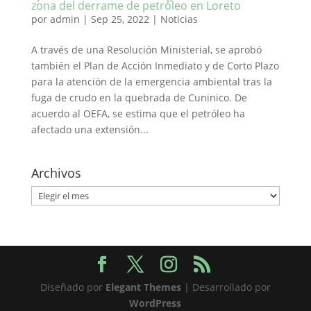
zona del derrame de petróleo en Loreto
por
admin
|
Sep 25, 2022
|
Noticias
A través de una Resolución Ministerial, se aprobó
también el Plan de Acción Inmediato y de Corto Plazo
para la atención de la emergencia ambiental tras la
fuga de crudo en la quebrada de Cuninico. De
acuerdo al OEFA, se estima que el petróleo ha
afectado una extensión...
Archivos
Archivos
Diseñado por
Elegant Themes
| Desarrollado por
WordPress