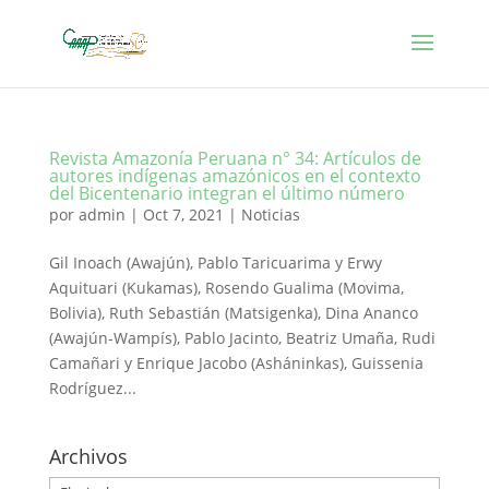
Revista Amazonía Peruana n° 34: Artículos de
autores indígenas amazónicos en el contexto
del Bicentenario integran el último número
por
admin
|
Oct 7, 2021
|
Noticias
Gil Inoach (Awajún), Pablo Taricuarima y Erwy
Aquituari (Kukamas), Rosendo Gualima (Movima,
Bolivia), Ruth Sebastián (Matsigenka), Dina Ananco
(Awajún-Wampís), Pablo Jacinto, Beatriz Umaña, Rudi
Camañari y Enrique Jacobo (Asháninkas), Guissenia
Rodríguez...
Archivos
Archivos