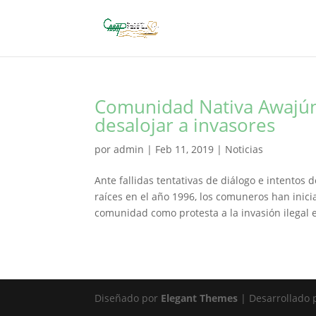
Comunidad Nativa Awajún
desalojar a invasores
por
admin
|
Feb 11, 2019
|
Noticias
Ante fallidas tentativas de diálogo e intento
raíces en el año 1996, los comuneros han inici
comunidad como protesta a la invasión ilegal e
Diseñado por
Elegant Themes
| Desarrollado