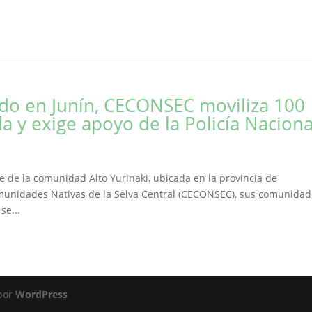
do en Junín, CECONSEC moviliza 100
 y exige apoyo de la Policía Naciona
fe de la comunidad Alto Yurinaki, ubicada en la provincia de
munidades Nativas de la Selva Central (CECONSEC), sus comunida
se...
 por
WordPress