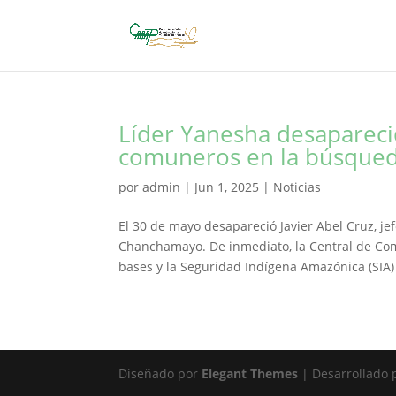
Líder Yanesha desapareci
comuneros en la búsqueda
por
admin
|
Jun 1, 2025
|
Noticias
El 30 de mayo desapareció Javier Abel Cruz, je
Chanchamayo. De inmediato, la Central de Co
bases y la Seguridad Indígena Amazónica (SIA) 
Diseñado por
Elegant Themes
| Desarrollado