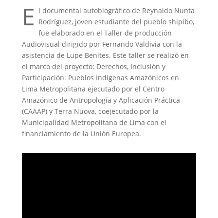
E
l documental autobiográfico de Reynaldo Nunta
Rodríguez, joven estudiante del pueblo shipibo,
fue elaborado en el Taller de producción
Audiovisual dirigido por Fernando Valdivia con la
asistencia de Lupe Benites. Este taller se realizó en
el marco del proyecto: Derechos, Inclusión y
Participación: Pueblos Indígenas Amazónicos en
Lima Metropolitana ejecutado por el Centro
Amazónico de Antropología y Aplicación Práctica
(CAAAP) y Terra Nuova, coejecutado por la
Municipalidad Metropolitana de Lima con el
financiamiento de la Unión Europea.