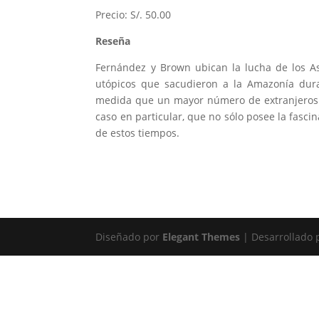
Precio: S/. 50.00
Reseña
Fernández y Brown ubican la lucha de los A
utópicos que sacudieron a la Amazonía dura
medida que un mayor número de extranjeros 
caso en particular, que no sólo posee la fasci
de estos tiempos.
Diseñado por
Elegant Themes
| Desarrollado