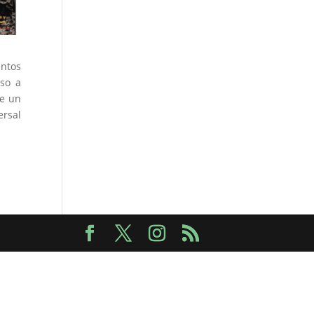
entos
nso a
de un
ersal