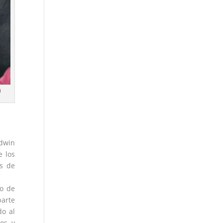
)
dwin
e los
as de
io de
parte
do al
nos y