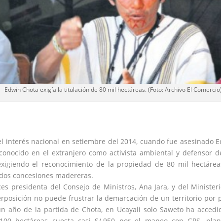
Edwin Chota exigía la titulación de 80 mil hectáreas. (Foto: Archivo El Comercio
el interés nacional en setiembre del 2014, cuando fue asesinado
E
conocido en el extranjero como activista ambiental y defensor d
exigiendo el reconocimiento de la propiedad de 80 mil hectáre
 dos concesiones madereras.
es presidenta del Consejo de Ministros, Ana Jara, y del Minister
erposición no puede frustrar la demarcación de un territorio por 
un año de la partida de Chota, en Ucayali solo Saweto ha accedi
s 100 hectáreas cuesta casi S/.950 por el mapeo con GPS, pla