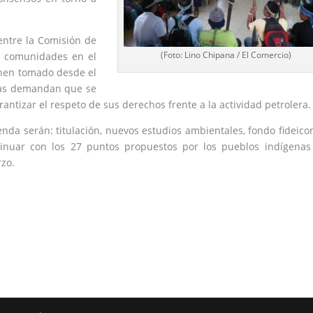
entre la Comisión de
(Foto: Lino Chipana / El Comercio)
s comunidades en el
enen
tomado
desde el
nas demandan que se
antizar el respeto de sus derechos frente a la actividad petrolera.
enda serán: titulación, nuevos estudios ambientales, fondo fideico
tinuar con los 27 puntos propuestos por los pueblos indígenas
rzo.