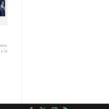
miso,
 y la