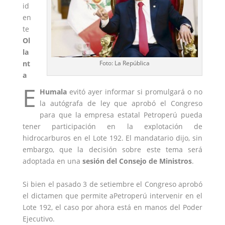
id
en
te
Ol
la
nt
Foto: La República
a
E
Humala
evitó ayer informar si promulgará o no
la autógrafa de ley que aprobó el Congreso
para que la empresa estatal Petroperú pueda
tener participación en la explotación de
hidrocarburos en el
Lote 192
. El mandatario dijo, sin
embargo, que la decisión sobre este tema será
adoptada en una
sesión del Consejo de Ministros
.
Si bien el pasado 3 de setiembre el Congreso aprobó
el dictamen que permite a
Petroperú
intervenir en el
Lote 192, el caso por ahora está en manos del Poder
Ejecutivo.