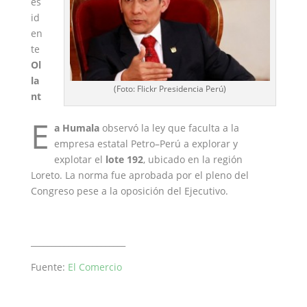
es
id
en
te
Ol
la
(Foto: Flickr Presidencia Perú)
nt
E
a Humala
observó la ley que faculta a la
empresa estatal Petro–Perú a explorar y
explotar el
lote 192
, ubicado en la región
Loreto. La norma fue aprobada por el pleno del
Congreso pese a la oposición del Ejecutivo.
_______________________
Fuente:
El Comercio