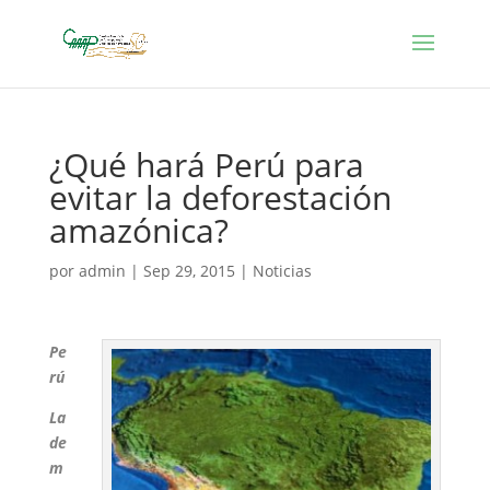
¿Qué hará Perú para
evitar la deforestación
amazónica?
por
admin
|
Sep 29, 2015
|
Noticias
Pe
rú
La
de
m