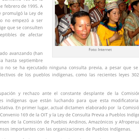
de febrero de 1995. A
e promulgó la Ley de
cho no empezó a ser
ige que se consulten
eptibles de afectar
Foto: Internet
stado avanzando (han
via hasta septiembre
nto no se ha ejecutado ninguna consulta previa, a pesar que s
ectivos de los pueblos indígenas, como las recientes leyes 30
pación y rechazo ante el constante desplante de la Comisió
ones indígenas que están luchando para que esta modificatori
gislativa. En primer lugar, actual dictamen elaborado por la Comisi
 Convenio 169 de la OIT y la Ley de Consulta Previa a Pueblos Indíg
amen de la Comisión de Pueblos Andinos, Amazónicos y Afroperu
nsos importantes con las organizaciones de Pueblos Indígenas.