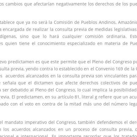
ios cambios que afectarían negativamente los derechos de los pu
establece que ya no será la Comisión de Pueblos Andinos, Amazóni
 encargada de realizar la consulta previa de medidas legislativa
dígenas, sino que lo hará cualquier comisión ordinaria. Est
s quien tiene el conocimiento especializado en materia de Pu
uevo predictamen es que este permite que el Pleno del Congreso 
ulta previa, yendo contra lo establecido en el Convenio 169 de la 
os acuerdos alcanzados en la consulta previa son vinculantes par
se señala que el dictamen que afecte derechos colectivos de pu
 ser debatido al Pleno del Congreso, lo cual implica la posibilida
ia. El predictamen, en su artículo 81, literal g refiere que un ac
bado con el voto en contra de la mitad más uno del número leg
os el mandato imperativo del Congreso, también defendemos el de
n los acuerdos alcanzados en un proceso de consulta previa, 
nacional e internacional. Es importante recordar que los tratad