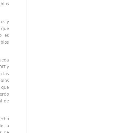
eblos
cos y
s que
o es
eblos
pueda
OIT y
a las
eblos
d que
uerdo
al de
recho
de lo
os de