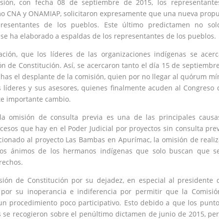
sión, con fecha 08 de septiembre de 2015, los representante
omo CNA y ONAMIAP, solicitaron expresamente que una nueva prop
presentantes de los pueblos. Este último predictamen no sol
 se ha elaborado a espaldas de los representantes de los pueblos.
ación, que los líderes de las organizaciones indígenas se acer
n de Constitución. Así, se acercaron tanto el día 15 de septiembre
chas el desplante de la comisión, quien por no llegar al quórum m
s líderes y sus asesores, quienes finalmente acuden al Congreso 
te importante cambio.
la omisión de consulta previa es una de las principales caus
ocesos que hay en el Poder Judicial por proyectos sin consulta prev
lacionado al proyecto Las Bambas en Apurímac, la omisión de realiz
 los ánimos de los hermanos indígenas que solo buscan que se
rechos.
sión de Constitución por su dejadez, en especial al presidente 
 por su inoperancia e indiferencia por permitir que la Comisi
 un procedimiento poco participativo. Esto debido a que los punt
as se recogieron sobre el penúltimo dictamen de junio de 2015, pe