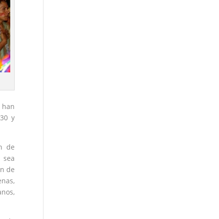
e han
230 y
n de
a sea
ón de
enas,
anos,