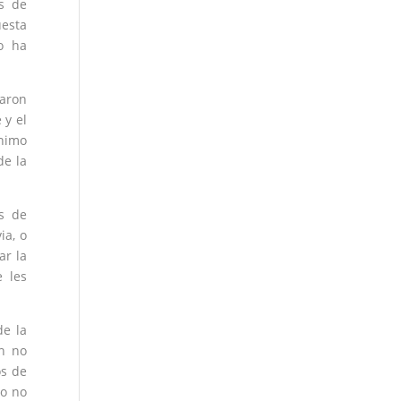
s de
uesta
o ha
caron
 y el
ínimo
de la
as de
ia, o
ar la
 les
de la
ón no
os de
ro no