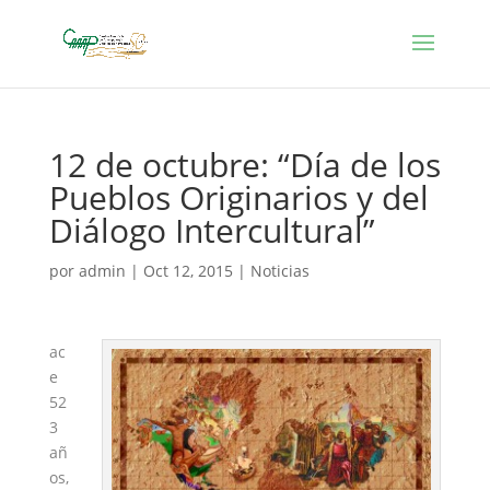
12 de octubre: “Día de los
Pueblos Originarios y del
Diálogo Intercultural”
por
admin
|
Oct 12, 2015
|
Noticias
ac
e
52
3
añ
os,