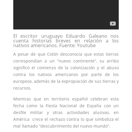
El escritor uruguayo Eduardo Galeano nos
cuenta historias breves en relación a los
nativos americanos. Fuente: Youtube
A pesar de que Colón desconocía que estas tierras
correspondían a un “nuevo continente”, su arribo
significó el comienzo de la colonización y el abuso
contra los nativos americanos por parte de los
europeos, además de la expropiación de sus tierras y
recursos.
Mientras que en territorio español celebran esta
fecha como la Fiesta Nacional de España con un
desfile militar y otras actividades alusivas, en
América crece el rechazo contra lo que simboliza el
mal llamado “descubrimiento del nuevo mundo”.