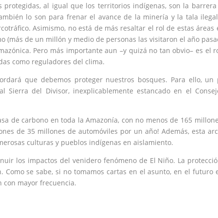
rotegidas, al igual que los territorios indígenas, son la barrer
ambién lo son para frenar el avance de la minería y la tala ilegal
otráfico. Asimismo, no está de más resaltar el rol de estas áreas 
mo (más de un millón y medio de personas las visitaron el año pasa
mazónica. Pero más importante aun –y quizá no tan obvio– es el r
idas como reguladores del clima.
cordará que debemos proteger nuestros bosques. Para ello, un
l Sierra del Divisor
, inexplicablemente estancado en el Conse
sa de carbono en toda la Amazonía, con no menos de 165 millon
siones de 35 millones de automóviles por un año! Además, esta ar
merosas culturas y pueblos indígenas en aislamiento.
nuir los impactos del venidero fenómeno de El Niño. La protecci
. Como se sabe, si no tomamos cartas en el asunto, en el futuro 
n con mayor frecuencia.