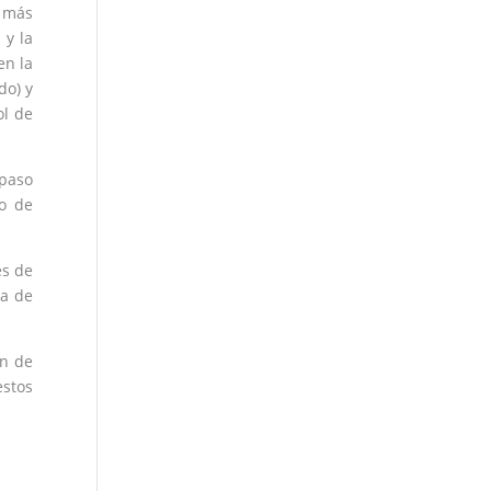
a más
 y la
en la
do) y
ol de
 paso
jo de
es de
ca de
ón de
estos