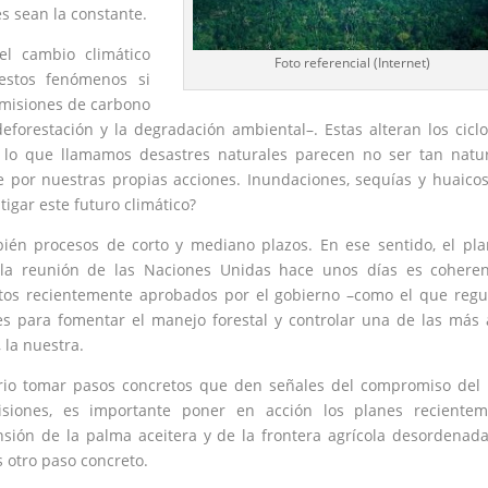
s sean la constante.
el cambio climático
Foto referencial (Internet)
estos fenómenos si
misiones de carbono
eforestación y la degradación ambiental–. Estas alteran los cicl
sí, lo que llamamos desastres naturales parecen no ser tan natu
por nuestras propias acciones. Inundaciones, sequías y huaico
igar este futuro climático?
ién procesos de corto y mediano plazos. En ese sentido, el pl
 la reunión de las
Naciones Unidas
hace unos días es coheren
os recientemente aprobados por el gobierno –como el que regu
nes para fomentar el manejo forestal y controlar una de las más 
 la nuestra.
ario tomar pasos concretos que den señales del compromiso del
siones, es importante poner en acción los planes recientem
sión de la palma aceitera y de la frontera agrícola desordenada
s otro paso concreto.