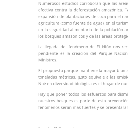
Numerosos estudios corroboran que las áreas p
efectiva contra la deforestación amazónica. T
expansión de plantaciones de coca para el narc
agricultura (como fuente de agua), en el turis
en la seguridad alimentaria de la población a
los bosques amazónicos y de las áreas proteg
La llegada del fenómeno de El Niño nos re
pendiente es la creación del
Parque Naciona
Ministros.
El propuesto parque mantiene la mayor bioma
toneladas métricas. ¡Esto equivale a las emi
Noé en diversidad biológica es el hogar de nu
Hay que poner todos los esfuerzos para dismi
nuestros bosques es parte de esta prevención
fenómenos serán más fuertes y se presentará
____________________