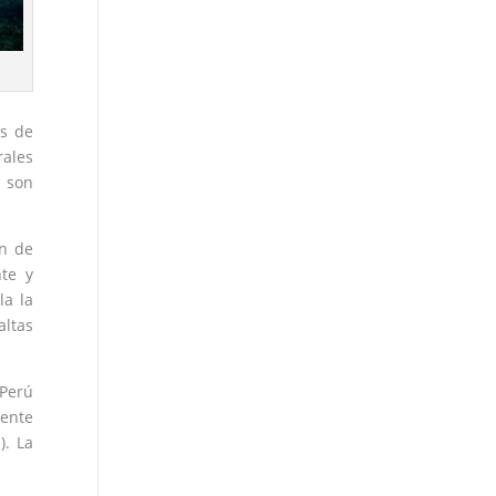
os de
rales
s son
an de
te y
la la
altas
 Perú
ente
). La