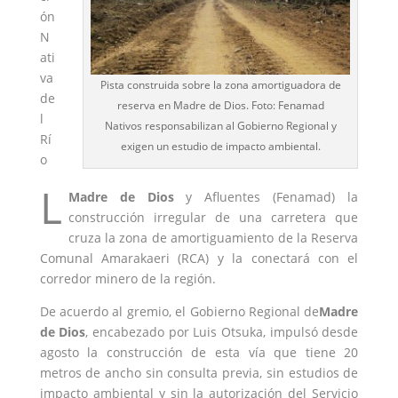
ón
N
ati
va
Pista construida sobre la zona amortiguadora de
de
reserva en Madre de Dios. Foto: Fenamad
l
Nativos responsabilizan al Gobierno Regional y
Rí
exigen un estudio de impacto ambiental.
o
L
Madre de Dios
y Afluentes (Fenamad) la
construcción irregular de una carretera que
cruza la zona de amortiguamiento de la Reserva
Comunal Amarakaeri (
RCA
) y la conectará con el
corredor minero de la región.
De acuerdo al gremio, el Gobierno Regional de
Madre
de Dios
, encabezado por Luis Otsuka, impulsó desde
agosto la construcción de esta vía que tiene 20
metros de ancho sin consulta previa, sin estudios de
impacto ambiental y sin la autorización del Servicio