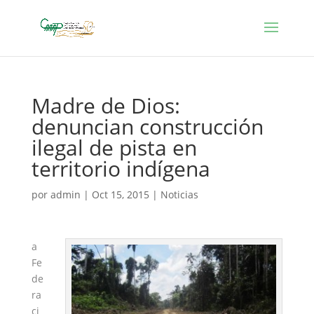
Madre de Dios:
denuncian construcción
ilegal de pista en
territorio indígena
por
admin
|
Oct 15, 2015
|
Noticias
a
Fe
de
ra
ci