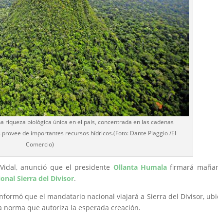
na riqueza biológica única en el país, concentrada en las cadenas
rovee de importantes recursos hídricos.(Foto: Dante Piaggio /El
Comercio)
-Vidal, anunció que el presidente
Ollanta Humala
firmará mañan
onal Sierra del Divisor
.
informó que el mandatario nacional viajará a Sierra del Divisor, ub
 la norma que autoriza la esperada creación.