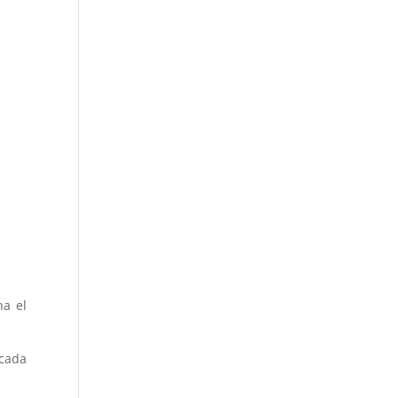
a el
icada