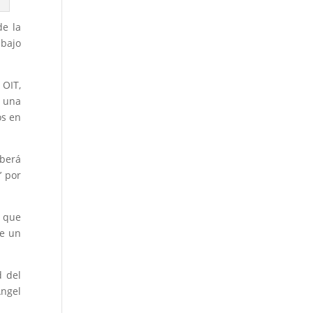
de la
abajo
 OIT,
é una
os en
mberá
’ por
s que
de un
d del
Ángel