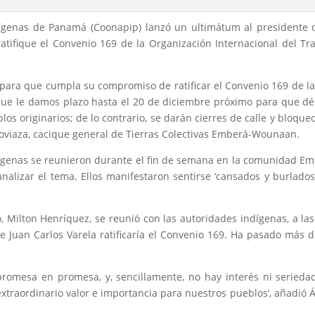
ígenas de Panamá (Coonapip) lanzó un ultimátum al presidente 
ratifique el Convenio 169 de la Organización Internacional del Tr
para que cumpla su compromiso de ratificar el Convenio 169 de la
 que le damos plazo hasta el 20 de diciembre próximo para que d
los originarios; de lo contrario, se darán cierres de calle y bloque
 Doviaza, cacique general de Tierras Colectivas Emberá-Wounaan.
ndígenas se reunieron durante el fin de semana en la comunidad E
nalizar el tema. Ellos manifestaron sentirse ‘cansados y burlados
o, Milton Henríquez, se reunió con las autoridades indígenas, a la
e Juan Carlos Varela ratificaría el Convenio 169. Ha pasado más 
promesa en promesa, y, sencillamente, no hay interés ni serieda
extraordinario valor e importancia para nuestros pueblos’, añadió 