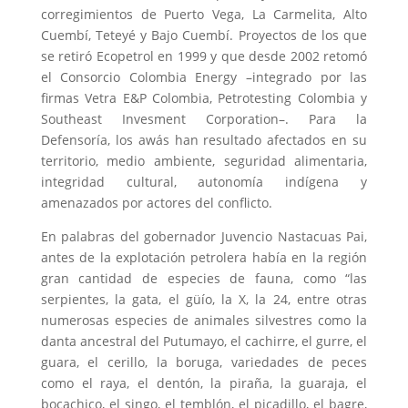
corregimientos de Puerto Vega, La Carmelita, Alto
Cuembí, Teteyé y Bajo Cuembí. Proyectos de los que
se retiró Ecopetrol en 1999 y que desde 2002 retomó
el Consorcio Colombia Energy –integrado por las
firmas Vetra E&P Colombia, Petrotesting Colombia y
Southeast Invesment Corporation–. Para la
Defensoría, los awás han resultado afectados en su
territorio, medio ambiente, seguridad alimentaria,
integridad cultural, autonomía indígena y
amenazados por actores del conflicto.
En palabras del gobernador Juvencio Nastacuas Pai,
antes de la explotación petrolera había en la región
gran cantidad de especies de fauna, como “las
serpientes, la gata, el güío, la X, la 24, entre otras
numerosas especies de animales silvestres como la
danta ancestral del Putumayo, el cachirre, el gurre, el
guara, el cerillo, la boruga, variedades de peces
como el raya, el dentón, la piraña, la guaraja, el
bocachico, el singo, el temblón, el picadillo, el bagre,