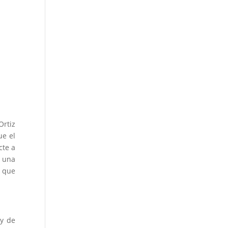
Ortiz
ue el
cte a
á una
e que
ey de