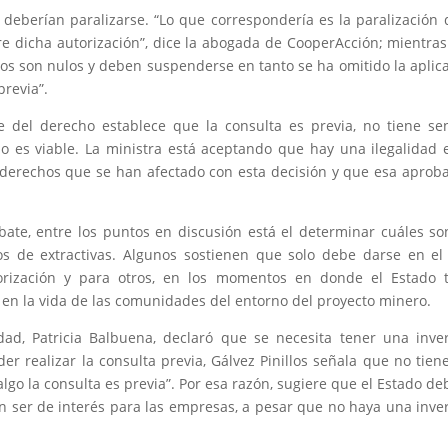
 deberían paralizarse. “Lo que correspondería es la paralización 
bre dicha autorización”, dice la abogada de CooperAcción; mientra
s son nulos y deben suspenderse en tanto se ha omitido la aplic
previa”.
 del derecho establece que la consulta es previa, no tiene se
no es viable. La ministra está aceptando que hay una ilegalidad 
 derechos que se han afectado con esta decisión y que esa aprob
ate, entre los puntos en discusión está el determinar cuáles so
sos de extractivas. Algunos sostienen que solo debe darse en el
orización y para otros, en los momentos en donde el Estado 
 en la vida de las comunidades del entorno del proyecto minero.
lidad, Patricia Balbuena, declaró que se necesita tener una inve
 realizar la consulta previa, Gálvez Pinillos señala que no tien
go la consulta es previa”. Por esa razón, sugiere que el Estado de
n ser de interés para las empresas, a pesar que no haya una inve