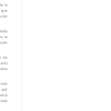
de la
s que
ación
ntido
en la
ación
n los
 acto
toma
rsión
e por
bería
rsión