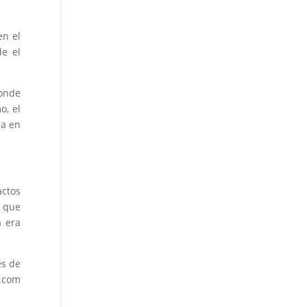
en el
de el
donde
o, el
ra en
ctos
ó que
a era
es de
e.com
.