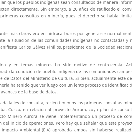
ular que los pueblos indígenas sean consultados de manera infor
ecten directamente. Sin embargo, a 20 años de ratificado el conv
s primeras consultas en minería, pues el derecho se había limit
tante más claras era en hidrocarburos por generarse normalmen
te la situación de las comunidades indígenas no contactadas y 
anifiesta Carlos Gálvez Pinillos, presidente de la Sociedad Nacion
ina y en temas mineros ha sido motivo de controversia. Act
nado la condición de pueblo indígena de las comunidades campe
se de Datos del Ministerio de Cultura. Si bien, actualmente este d
nería ha tenido que ver luego con un lento proceso de identificaci
 avances de la base de datos.
bada la ley de consulta, recién tenemos las primeras consultas min
a, Cusco, en relación al proyecto Aurora, cuyo plan de consul
yecto Minero Aurora se viene implementando un proceso de con
n del inicio de operaciones. Pero hay que señalar que este proyec
e Impacto Ambiental (EIA) aprobado, ambos sin haberse realiza