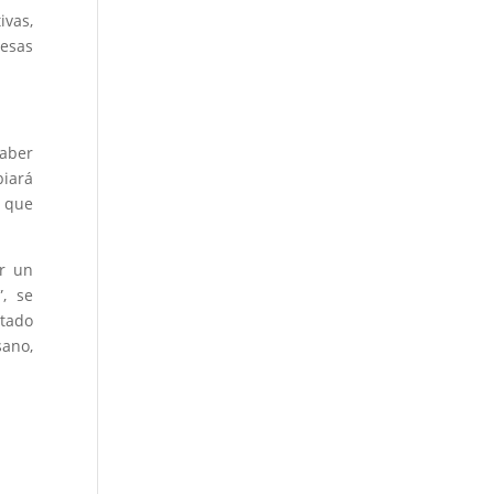
ivas,
resas
haber
biará
 que
ar un
, se
stado
ano,