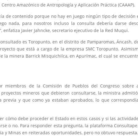
l Centro Amazónico de Antropología y Aplicación Práctica (CAAAP).
vacía de contenido porque no hay en juego ningún tipo de decisión 
ego nada, para nosotros incluso la consulta debería darse des
 enfatiza Javier Jahncke, secretario ejecutivo de la Red Muqui.
consultado es Toropunto, en el distrito de Pamparomas, Áncash, 
 proyecto que está a cargo de la empresa SMC Toropunto. Asimism
e la minera Barrick Misquichilca, en Apurímac, el cual se encuent
por miembros de la Comisión de Pueblos del Congreso sobre a
 proyectos mineros que debieron consultarse, la ministra admiti
lta previa y que como ya estaban aprobados, lo que correspondí
er cómo debe proceder el Estado en estos casos y si las actividad
arse o no. Para responder esta pregunta, la plataforma Consultap
gía y Minas en reiteradas oportunidades, pero no obtuvo respuesta