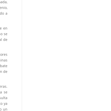
mada,
enio,
ado a
te en
no se
al de
ores
sinas
ebate
ón de
eras.
ta se
sulta
to ya
do un