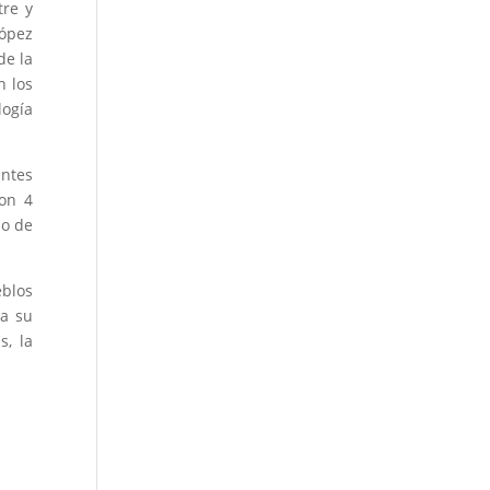
tre y
ópez
de la
n los
logía
antes
ron 4
so de
eblos
ra su
s, la