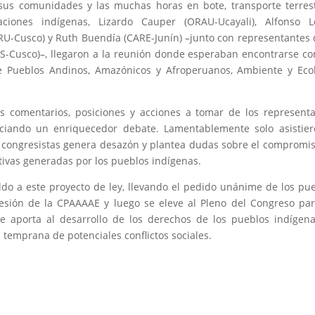
us comunidades y las muchas horas en bote, transporte terres
aciones indígenas, Lizardo Cauper (ORAU-Ucayali), Alfonso L
U-Cusco) y Ruth Buendía (CARE-Junín) –junto con representantes 
MAS-Cusco)–, llegaron a la reunión donde esperaban encontrarse co
e Pueblos Andinos, Amazónicos y Afroperuanos, Ambiente y Eco
s comentarios, posiciones y acciones a tomar de los represent
piciando un enriquecedor debate. Lamentablemente solo asistie
s congresistas genera desazón y plantea dudas sobre el compromi
tivas generadas por los pueblos indígenas.
do a este proyecto de ley, llevando el pedido unánime de los pu
esión de la CPAAAAE y luego se eleve al Pleno del Congreso pa
 aporta al desarrollo de los derechos de los pueblos indígena
a temprana de potenciales conflictos sociales.