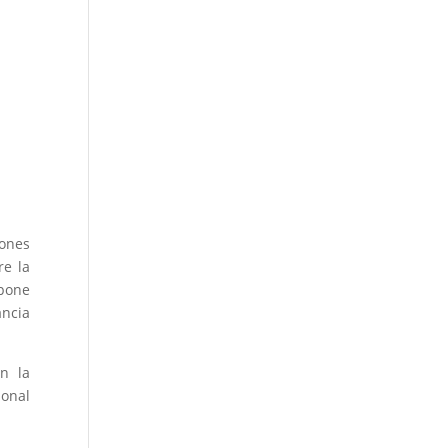
iones
re la
upone
ancia
on la
ional