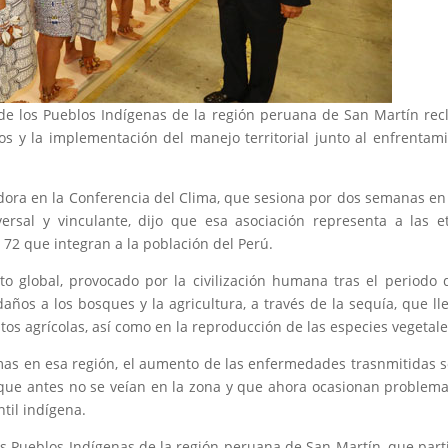
de los Pueblos Indígenas de la región peruana de San Martín re
ios y la implementación del manejo territorial junto al enfrentam
ora en la Conferencia del Clima, que sesiona por dos semanas en
rsal y vinculante, dijo que esa asociación representa a las e
 72 que integran a la población del Perú.
o global, provocado por la civilización humana tras el periodo 
años a los bosques y la agricultura, a través de la sequía, que ll
os agrícolas, así como en la reproducción de las especies vegetale
s en esa región, el aumento de las enfermedades trasnmitidas 
 que antes no se veían en la zona y que ahora ocasionan problem
til indígena.
s Pueblos Indígenas de la región peruana de San Martín, que part