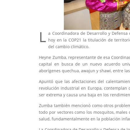
L
a Coordinadora de Desarrollo y Defensa 
hoy en la COP21 la titulación de territor
del cambio climático.
Heyne Zumba, representante de esa Coordinad
capital en busca de un nuevo acuerdo unive
aborígenes quechua, awajun y shawi, entre las
Apuntó que las afectaciones del calentamient
revolución industrial en Europa, contemplan d
ser extrema y causa una baja en los rendimient
Zumba también mencionó como otros problema
todo por vectores como los mosquitos, males
salud, fundamentalmente en la población infan
La Coordinadora de Desarrollo y Defensa de lo