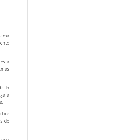
clama
iento
 esta
tnias
de la
ega a
s.
sobre
as de
icipa