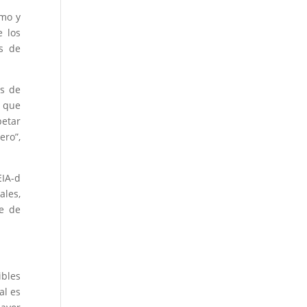
smo y
e los
es de
os de
s que
petar
ero”,
EIA-d
ales,
e de
ibles
al es