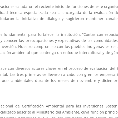
izaciones saludaron el reciente inicio de funciones de este organi
idad técnica especializada sea la encargada de la evaluación d
ludaron la iniciativa de diálogo y sugirieron mantener canal
s fundamental para fortalecer la institución. ”Contar con espaci
r y conocer las preocupaciones y expectativas de las comunidade
 inversión. Nuestro compromiso con los pueblos indígenas es res
uación ambiental que contenga un enfoque intercultural y de gén
nace con diversos actores claves en el proceso de evaluación del 
tal. Las tres primeras se llevaron a cabo con gremios empresari
ltoras ambientales durante los meses de noviembre y diciembr
cional de Certificación Ambiental para las Inversiones Sosten
ializado adscrito al Ministerio del Ambiente, cuya función princip