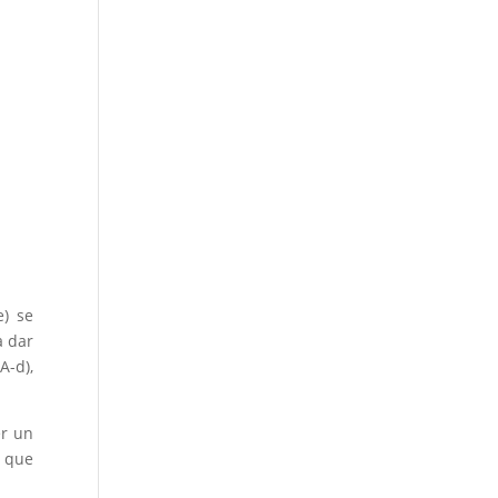
e) se
a dar
A-d),
er un
s que