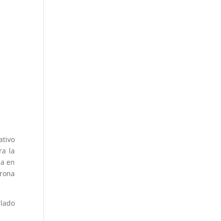
ativo
ra la
ma en
orona
lado