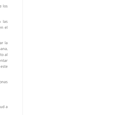
e los
n las
en el
ar la
ñana,
to al
entar
 este
zonas
lud a