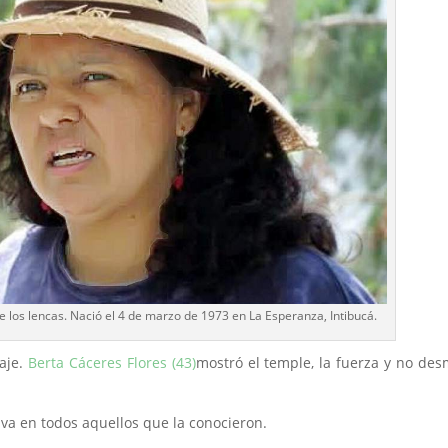
e los lencas. Nació el 4 de marzo de 1973 en La Esperanza, Intibucá.
aje.
Berta Cáceres Flores (43)
mostró el temple, la fuerza y no de
iva en todos aquellos que la conocieron.