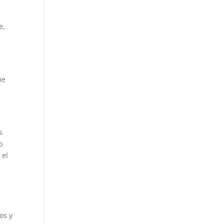
e,
ue
s
o
 el
os y