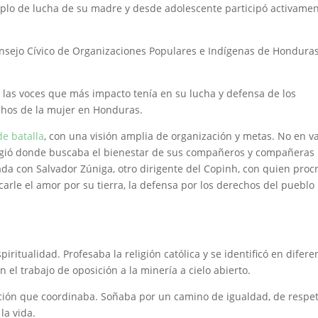
emplo de lucha de su madre y desde adolescente participó activame
nsejo Cívico de Organizaciones Populares e Indígenas de Hondura
 las voces que más impacto tenía en su lucha y defensa de los
rechos de la mujer en Honduras.
e batalla
, con una visión amplia de organización y metas. No en v
rigió donde buscaba el bienestar de sus compañeros y compañeras
sada con Salvador Zúniga, otro dirigente del Copinh, con quien proc
lcarle el amor por su tierra, la defensa por los derechos del pueblo
piritualidad. Profesaba la religión católica y se identificó en difere
el trabajo de oposición a la minería a cielo abierto.
ación que coordinaba. Soñaba por un camino de igualdad, de respet
la vida.