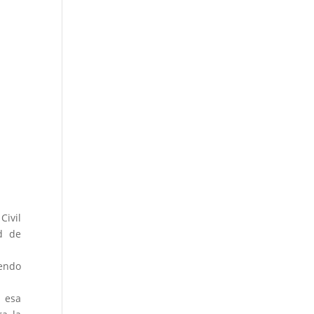
Civil
d de
endo
e esa