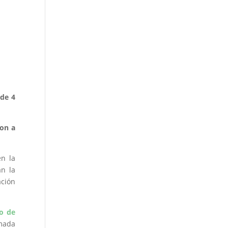
 de 4
ron a
n la
an la
ción
io de
amada