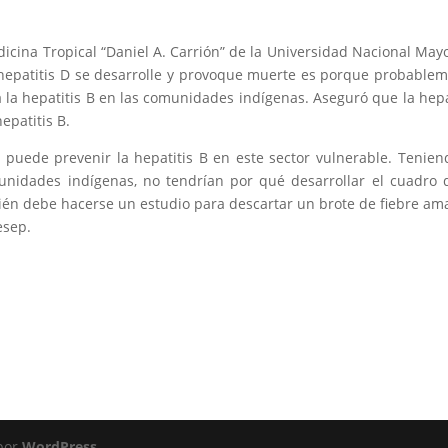
edicina Tropical “Daniel A. Carrión” de la Universidad Nacional May
epatitis D se desarrolle y provoque muerte es porque probable
 la hepatitis B en las comunidades indígenas. Aseguró que la hepa
hepatitis B.
 puede prevenir la hepatitis B en este sector vulnerable. Tenien
munidades indígenas, no tendrían por qué desarrollar el cuadro 
ién debe hacerse un estudio para descartar un brote de fiebre ama
esep.
 por
WordPress