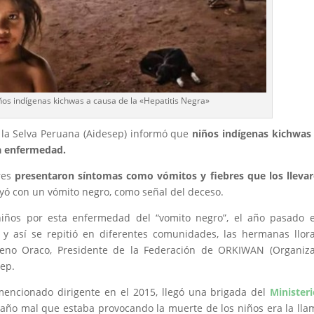
iños indígenas kichwas a causa de la «Hepatitis Negra»
e la Selva Peruana (Aidesep) informó que
niños indígenas kichwas
ña enfermedad.
res
presentaron síntomas como vómitos y fiebres que los lleva
yó con un vómito negro, como señal del deceso.
iños por esta enfermedad del “vomito negro”, el año pasado e
 así se repitió en diferentes comunidades, las hermanas llor
teno Oraco, Presidente de la Federación de ORKIWAN (Organiza
sep.
mencionado dirigente en el 2015, llegó una brigada del
Minister
raño mal que estaba provocando la muerte de los niños era la ll