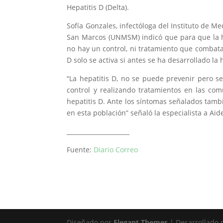
Hepatitis D (Delta).
Sofía Gonzales, infectóloga del Instituto de M
San Marcos (UNMSM) indicó que para que la h
no hay un control, ni tratamiento que combata
D solo se activa si antes se ha desarrollado la 
“La hepatitis D, no se puede prevenir pero se
control y realizando tratamientos en las co
hepatitis D. Ante los síntomas señalados tamb
en esta población” señaló la especialista a Aid
_____________________
Fuente:
Diario Correo
Diseñado por
Elegant Themes
| Desarrollado