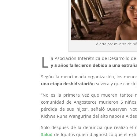
​Alerta por muerte de n
L
a Asociación Interétnica de Desarrollo d
y 5 años fallecieron debido a una extra
Según la mencionada organización, los meno
una etapa deshidratació
n severa y que conclu
“No es la primera vez que mueren tantos n
comunidad de Angosteros murieron 5 niños y
pérdida de sus hijos”, señaló Queerven No
Kichwa Runa Wangurina del alto napo) a Aide
Solo después de la denuncia que realizó el 
Salud
de Iquitos quien diagnosticó que el ext