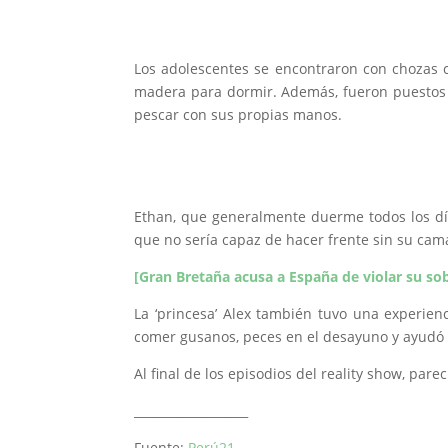
Los adolescentes se encontraron con chozas c
madera para dormir. Además, fueron puestos 
pescar con sus propias manos.
Ethan, que generalmente duerme todos los día
que no sería capaz de hacer frente sin su cam
[Gran Bretaña acusa a España de violar su sob
La ‘princesa’ Alex también tuvo una experien
comer gusanos, peces en el desayuno y ayudó a
Al final de los episodios del reality show, par
___________________
Fuente:
Perú21