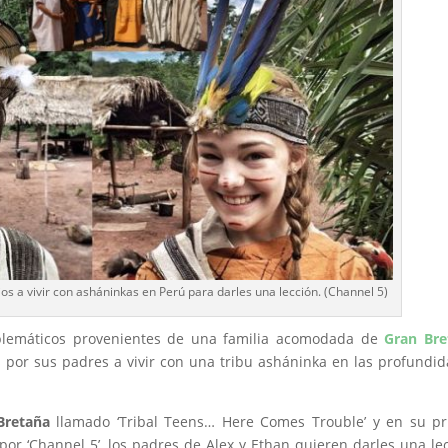
os a vivir con asháninkas en Perú para darles una lección. (Channel 5)
roblemáticos provenientes de una familia acomodada de
Gran Bre
s por sus padres a vivir con una tribu asháninka en las profundi
Bretaña
llamado ‘Tribal Teens… Here Comes Trouble’ y en su pr
por ‘Channel 5’, los padres de Alex y Ethan quieren darles una le