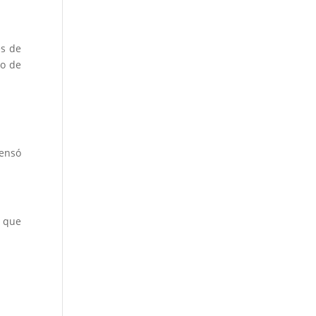
es de
do de
pensó
o que