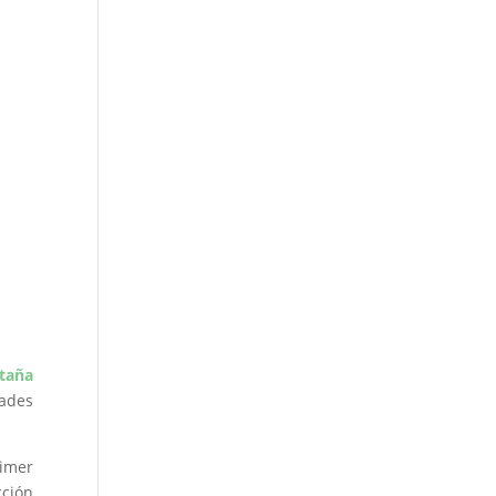
taña
dades
imer
cción