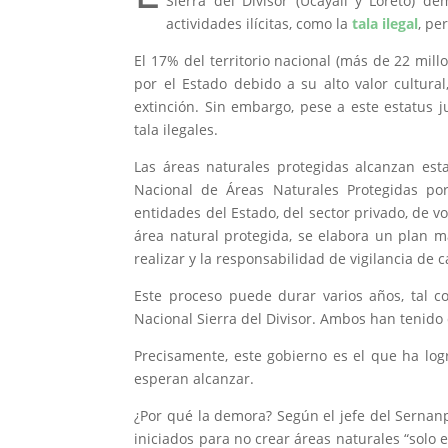
Sierra del Divisor (Ucayali y Loreto) 
actividades ilícitas, como la
tala ilegal
, pe
El 17% del territorio nacional (más de 22 mill
por el Estado debido a su alto valor cultural
extinción. Sin embargo, pese a este estatus j
tala ilegales.
Las áreas naturales protegidas alcanzan esta
Nacional de Áreas Naturales Protegidas por
entidades del Estado, del sector privado, de
área natural protegida, se elabora un plan ma
realizar y la responsabilidad de vigilancia de 
Este proceso puede durar varios años, tal 
Nacional Sierra del Divisor. Ambos han tenido
Precisamente, este gobierno es el que ha log
esperan alcanzar.
¿Por qué la demora? Según el jefe del Sernanp
iniciados para no crear áreas naturales “sol