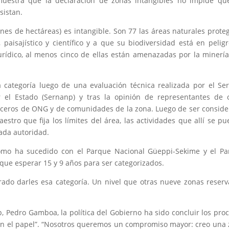
demuestra que la declaración de zonas intangibles no impide qu
rsistan.
ones de hectáreas) es intangible. Son 77 las áreas naturales prote
, paisajístico y científico y a que su biodiversidad está en pelig
urídico, al menos cinco de ellas están amenazadas por la minería
 categoría luego de una evaluación técnica realizada por el Ser
 el Estado (Sernanp) y tras la opinión de representantes de 
 voceros de ONG y de comunidades de la zona. Luego de ser consid
estro que fija los límites del área, las actividades que allí se p
cada autoridad.
como ha sucedido con el Parque Nacional Güeppi-Sekime y el P
 que esperar 15 y 9 años para ser categorizados.
rado darles esa categoría. Un nivel que otras nueve zonas reser
, Pedro Gamboa, la política del Gobierno ha sido concluir los pro
o en el papel”. “Nosotros queremos un compromiso mayor: creo una