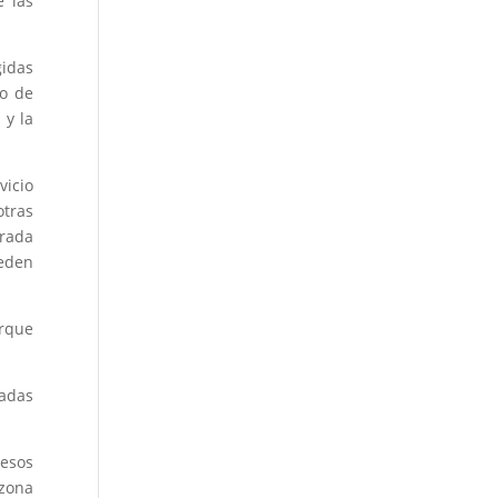
e las
gidas
ro de
 y la
vicio
otras
erada
ueden
arque
vadas
cesos
 zona