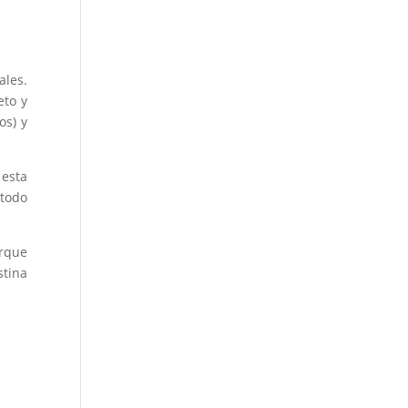
ales.
eto y
os) y
esta
 todo
orque
stina