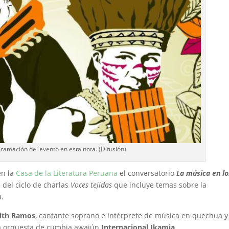
ramación del evento en esta nota. (Difusión)
en la
Casa de la Literatura Peruana
el conversatorio
La música en lo
 del ciclo de charlas
Voces tejidas
que incluye temas sobre la
ú.
ith Ramos
, cantante soprano e intérprete de música en quechua y
 la orquesta de cumbia awajún
Internacional Ikamia
.