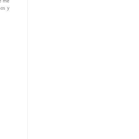
ue me
nos y