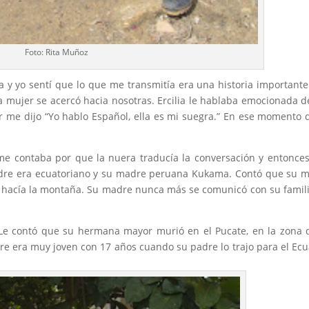
Foto: Rita Muñoz
a y yo sentí que lo que me transmitía era una historia importante
a mujer se acercó hacia nosotras. Ercilia le hablaba emocionada d
r me dijo “Yo hablo Español, ella es mi suegra.” En ese momento 
 contaba por que la nuera traducía la conversación y entonce
adre era ecuatoriano y su madre peruana Kukama. Contó que su
do hacía la montaña. Su madre nunca más se comunicó con su famil
 Le contó que su hermana mayor murió en el Pucate, en la zona 
re era muy joven con 17 años cuando su padre lo trajo para el Ec