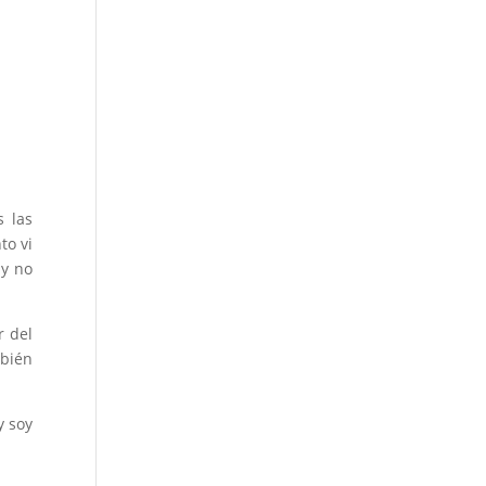
s las
to vi
 y no
r del
mbién
y soy