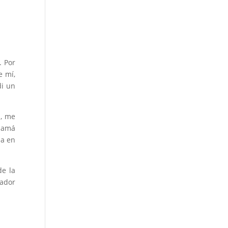
. Por
e mí,
di un
s, me
 mamá
ia en
de la
uador