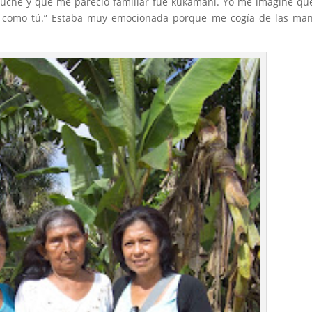
cuché y que me pareció familiar fue kukamani. Yo me imaginé q
ma como tú.” Estaba muy emocionada porque me cogía de las ma