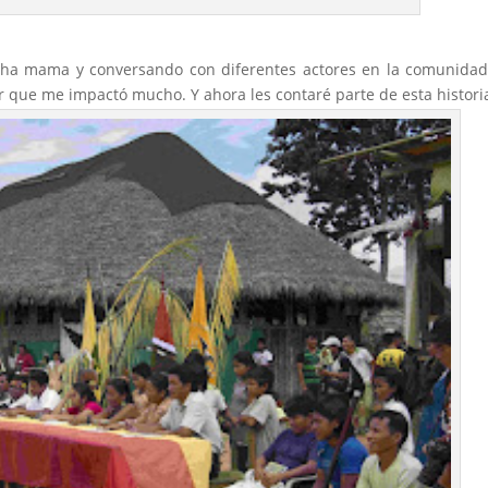
acha mama y conversando con diferentes actores en la comunida
r que me impactó mucho. Y ahora les contaré parte de esta histori