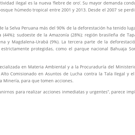
tividad ilegal es la nueva ‘fiebre de oro’. Su mayor demanda cond
bosque húmedo tropical entre 2001 y 2013. Desde el 2007 se perd
 de la Selva Peruana más del 90% de la deforestación ha tenido lug
(44%); sudoeste de la Amazonía (28%); región brasileña de Tap
ena y Magdalena-Urabá (9%). La tercera parte de la deforestaci
 estrictamente protegidas, como el parque nacional Bahuaja S
pecializada en Materia Ambiental y a la Procuraduría del Ministeri
Alto Comisionado en Asuntos de Lucha contra la Tala Ilegal y el
a Minería, para que tomen acciones.
nirnos para realizar acciones inmediatas y urgentes”, parece imp