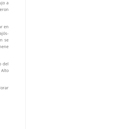
ujo a
ieron
ar en
ajós-
ón se
onene
o del
 Alto
lorar