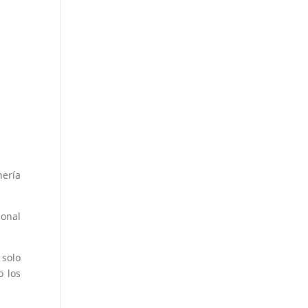
nería
ional
 solo
o los