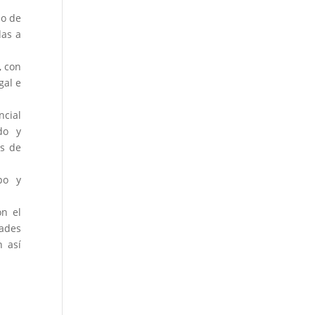
zo de
das a
, con
gal e
ncial
do y
es de
po y
on el
dades
n así