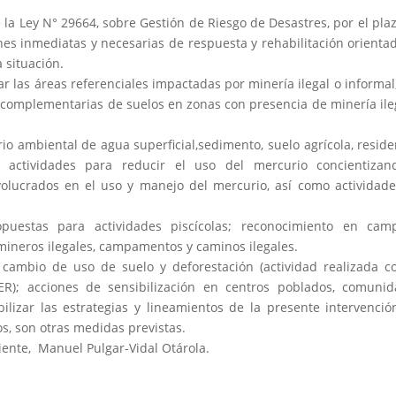
 la Ley N° 29664, sobre Gestión de Riesgo de Desastres, por el pla
ones inmediatas y necesarias de respuesta y rehabilitación orienta
 situación.
r las áreas referenciales impactadas por minería ilegal o informal
 complementarias de suelos en zonas con presencia de minería ile
 ambiental de agua superficial,sedimento, suelo agrícola, reside
r actividades para reducir el uso del mercurio concientizan
volucrados en el uso y manejo del mercurio, así como actividad
puestas para actividades piscícolas; reconocimiento en cam
mineros ilegales, campamentos y caminos ilegales.
cambio de uso de suelo y deforestación (actividad realizada c
ER); acciones de sensibilización en centros poblados, comuni
bilizar las estrategias y lineamientos de la presente intervenció
s, son otras medidas previstas.
iente, Manuel Pulgar-Vidal Otárola.