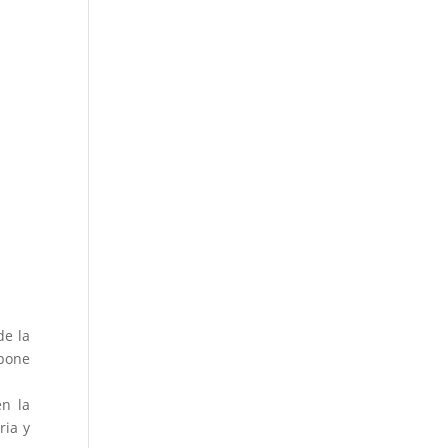
de la
spone
en la
ria y