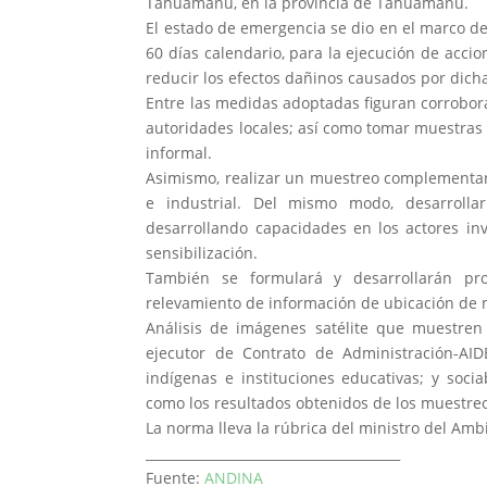
Tahuamanu, en la provincia de Tahuamanu.
El estado de emergencia se dio en el marco de
60 días calendario, para la ejecución de acci
reducir los efectos dañinos causados por dicha
Entre las medidas adoptadas figuran corrobora
autoridades locales; así como tomar muestras
informal.
Asimismo, realizar un muestreo complementario
e industrial. Del mismo modo, desarrolla
desarrollando capacidades en los actores in
sensibilización.
También se formulará y desarrollarán pro
relevamiento de información de ubicación de 
Análisis de imágenes satélite que muestren 
ejecutor de Contrato de Administración-AID
indígenas e instituciones educativas; y socia
como los resultados obtenidos de los muestreo
La norma lleva la rúbrica del ministro del Amb
_______________________________________
Fuente:
ANDINA