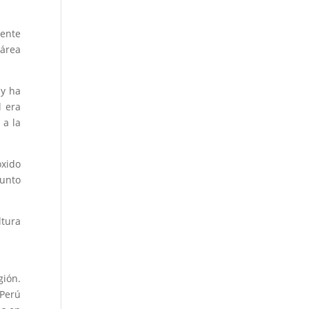
mente
 área
 y ha
l era
 a la
óxido
junto
ltura
gión.
 Perú