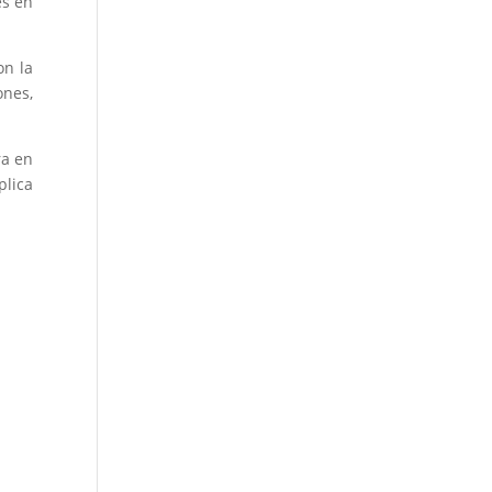
es en
.
on la
ones,
ra en
plica