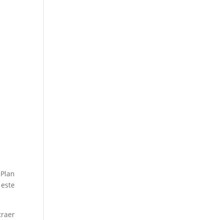
 Plan
 este
traer