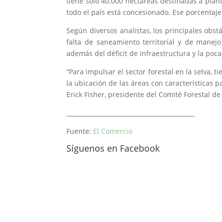
tiene solo 40.000 hectáreas destinadas a plan
todo el país está concesionado. Ese porcentaje 
Según diversos analistas, los principales obst
falta de saneamiento territorial y de manejo
además del déficit de infraestructura y la poca
“Para impulsar el sector forestal en la selva, 
la ubicación de las áreas con características p
Erick Fisher, presidente del Comité Forestal d
___________________________________________
Fuente:
El Comercio
Síguenos en Facebook