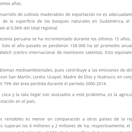
ximos años.
 desarrollo de cultivos maderables de exportación no es adecuada
 de la superficie de los bosques naturales en Sudamérica, el
le al 0,36% del total regional.
mazonía peruana se ha incrementado durante los últimos 15 años,
). Solo el año pasado se perdieron 158.000 ha (el promedio anua
Watch (centro internacional de monitoreo satelital). Esto equivale
roblemas medioambientales, pues contribuye a las emisiones de di
son San Martín, Loreto, Ucayali, Madre de Dios y Huánuco; en con
el 79% del área perdida durante el período 2000-2014.
e coca y la tala ilegal son asociados a este problema, es la agricu
stación en el país.
vos rentables es menor en comparación a otros países de la re
es superan los 6 millones y 2 millones de ha, respectivamente, el