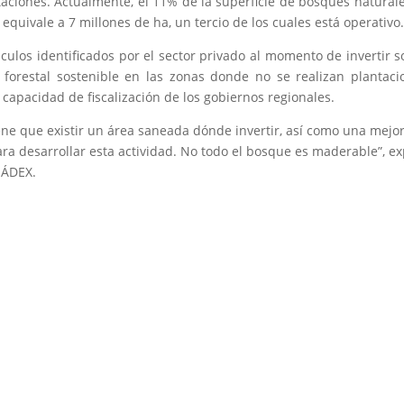
taciones. Actualmente, el 11% de la superficie de bosques natural
equivale a 7 millones de ha, un tercio de los cuales está operativo
áculos identificados por el sector privado al momento de invertir s
 forestal sostenible en las zonas donde no se realizan plantaci
 capacidad de fiscalización de los gobiernos regionales.
tiene que existir un área saneada dónde invertir, así como una mejo
ara desarrollar esta actividad. No todo el bosque es maderable”, ex
e ÁDEX.