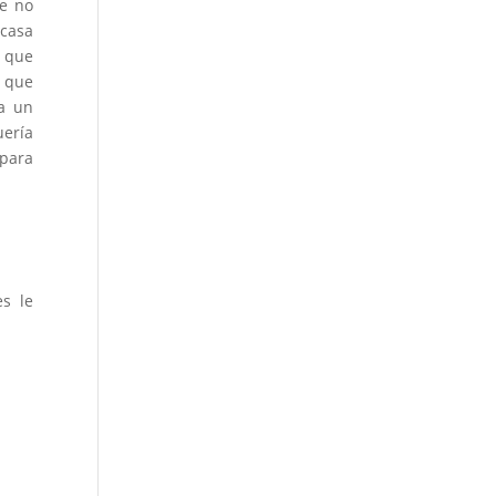
ue no
 casa
e que
r que
 a un
uería
 para
es le