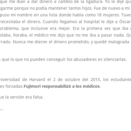
que me iban a dar dinero a cambio de la ligadura. Yo le dije q
 ligarme porque no podía mantener tantos hijos. Fue de nuevo a mi
Me puso mi nombre en una lista donde había como 18 mujeres. Tuv
ecesitaba el dinero. Cuando llegamos al hospital le dije a Ósca
roblema, que inclusive era mejor. Era la primera vez que iba
mblaba, lloraba, el médico me dijo que no me iba a pasar nada. Q
rrado. Nunca me dieron el dinero prometido, y quedé malograda
que lo que no pueden conseguir los abusadores es silenciarlas.
iversidad de Harvard el 2 de octubre del 2015, los estudiant
nes forzadas.
Fujimori responsabilizó a los médicos
.
 la versión era falsa.
__