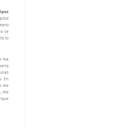
López
pital
úmero
do se
tó lo
no me
uería
gunas
s. En
ro me
a, me
orque