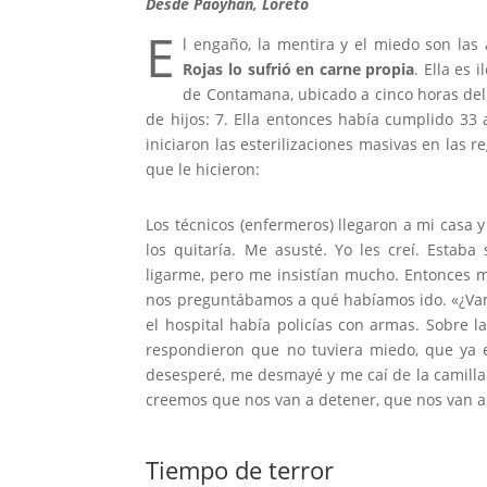
Desde Paoyhan, Loreto
E
l engaño, la mentira y el miedo son las
Rojas lo sufrió en carne propia
. Ella es
de Contamana, ubicado a cinco horas del
de hijos: 7. Ella entonces había cumplido 33
iniciaron las esterilizaciones masivas en las 
que le hicieron:
Los técnicos (enfermeros) llegaron a mi casa 
los quitaría. Me asusté. Yo les creí. Estab
ligarme, pero me insistían mucho. Entonces m
nos preguntábamos a qué habíamos ido. «¿Vam
el hospital había policías con armas. Sobre 
respondieron que no tuviera miedo, que ya 
desesperé, me desmayé y me caí de la camilla
creemos que nos van a detener, que nos van a
Tiempo de terror