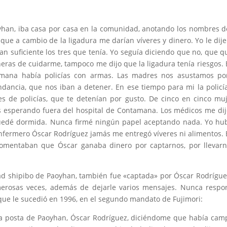
oyhan, iba casa por casa en la comunidad, anotando los nombres d
 que a cambio de la ligadura me darían víveres y dinero. Yo le dij
an suficiente los tres que tenía. Yo seguía diciendo que no, que q
ras de cuidarme, tampoco me dijo que la ligadura tenía riesgos. 
tamana había policías con armas. Las madres nos asustamos po
dancia, que nos iban a detener. En ese tiempo para mi la policí
s de policías, que te detenían por gusto. De cinco en cinco mu
s esperando fuera del hospital de Contamana. Los médicos me di
uedé dormida. Nunca firmé ningún papel aceptando nada. Yo hu
 enfermero Óscar Rodríguez jamás me entregó víveres ni alimentos. 
mentaban que Óscar ganaba dinero por captarnos, por llevarn
d shipibo de Paoyhan, también fue «captada» por Óscar Rodrígue
merosas veces, además de dejarle varios mensajes. Nunca respo
 que le sucedió en 1996, en el segundo mandato de Fujimori:
 la posta de Paoyhan, Óscar Rodríguez, diciéndome que había ca