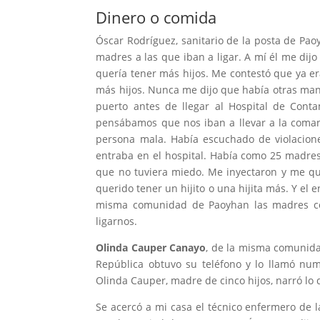
Dinero o comida
Óscar Rodríguez, sanitario de la posta de Pa
madres a las que iban a ligar. A mí él me dijo
quería tener más hijos. Me contestó que ya er
más hijos. Nunca me dijo que había otras mane
puerto antes de llegar al Hospital de Con
pensábamos que nos iban a llevar a la coman
persona mala. Había escuchado de violacione
entraba en el hospital. Había como 25 madre
que no tuviera miedo. Me inyectaron y me q
querido tener un hijito o una hijita más. Y el
misma comunidad de Paoyhan las madres co
ligarnos.
Olinda Cauper Canayo
, de la misma comunida
República obtuvo su teléfono y lo llamó nu
Olinda Cauper, madre de cinco hijos, narró lo
Se acercó a mi casa el técnico enfermero de