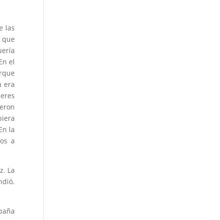
e las
e que
uería
En el
rque
a era
jeres
jeron
biera
En la
os a
z. La
ndió.
mpaña