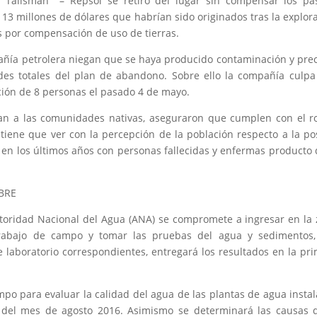
 Talismán – Repsol se retiró del lugar sin compensar los pas
 13 millones de dólares que habrían sido originados tras la explor
es por compensación de uso de tierras.
pañía petrolera niegan que se haya producido contaminación y pre
ades totales del plan de abandono. Sobre ello la compañía culpa
ión de 8 personas el pasado 4 de mayo.
n a las comunidades nativas, aseguraron que cumplen con el r
tiene que ver con la percepción de la población respecto a la po
en los últimos años con personas fallecidas y enfermas producto 
BRE
toridad Nacional del Agua (ANA) se compromete a ingresar en la
trabajo de campo y tomar las pruebas del agua y sedimentos,
de laboratorio correspondientes, entregará los resultados en la pr
mpo para evaluar la calidad del agua de las plantas de agua insta
 del mes de agosto 2016. Asimismo se determinará las causas 