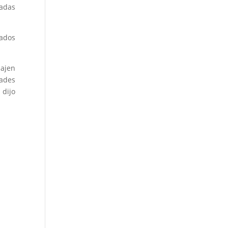
adas
tados
ajen
dades
 dijo