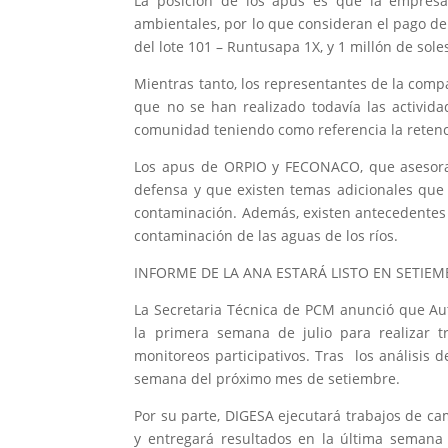
La posición de los apus es que la empresa
ambientales, por lo que consideran el pago de
del lote 101 – Runtusapa 1X, y 1 millón de sol
Mientras tanto, los representantes de la com
que no se han realizado todavía las activid
comunidad teniendo como referencia la retenc
Los apus de ORPIO y FECONACO, que asesora
defensa y que existen temas adicionales que 
contaminación. Además, existen antecedentes 
contaminación de las aguas de los ríos.
INFORME DE LA ANA ESTARÁ LISTO EN SETIEM
La Secretaria Técnica de PCM anunció que Au
la primera semana de julio para realizar 
monitoreos participativos. Tras los análisis 
semana del próximo mes de setiembre.
Por su parte, DIGESA ejecutará trabajos de ca
y entregará resultados en la última semana