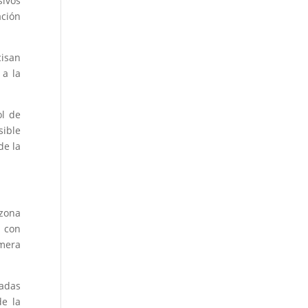
ivos
ación
cisan
 a la
ol de
sible
de la
 zona
 con
imera
ladas
de la