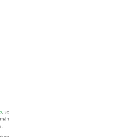
o
, se
ismán
s.