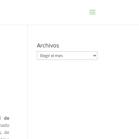
Archivos
Archivos
l de
imado
s, de