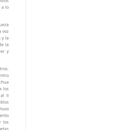
blos
 a lo
queza
a voz
 y la
de la
eer y
tros.
ntro
echua
a los
al II
eblos
 tuvo
ento
r los
oetas