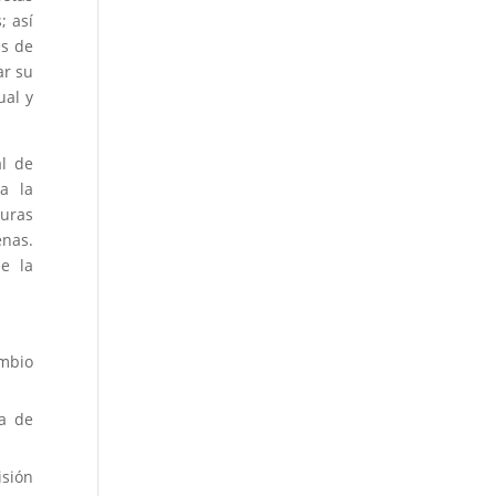
; así
és de
ar su
ual y
l de
a la
turas
enas.
de la
ambio
za de
isión