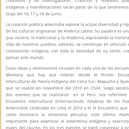
creadores y de investigadores. Creación y reflexión, pue
indígenas y manifestaciones serán parte de lo que tendremos
largo del 16, 17 y 18 de junio.
La creación poética amerindia expone la actual diversidad y ri
de las culturas originarias de América Latina. Su palabra es un
que recorre, lo tradicional y lo moderno, expresando la historia
vida de nuestros pueblos, además, se constituye en vehículo 
cosmovisión indígena, con toda la densidad de su sentir, cr
pensar este mundo.
Estas ideas y sentimientos circulan en cada uno de los encuen
Memoria que hay que retener desde el Primer Encue
Intercultural de Poesía Indígena del Cono Sur: Mapuche y Qu
que se realizó en noviembre del 2010 en Chile; luego vendrí
dos eventos que se realizaron en el Perú: nos referimos 
Encuentro Intercultural (Internacional): Palabras de los Pu
Amerindios celebrado en Lima el 2014 y el III Encuentro, que
como escenario la Amazonía peruana, este último, mom
importante para examinar el exterminio indígena y exorciza
males del caucho. En los tres eventos se logró congregar a p