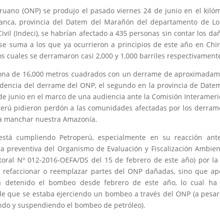
uano (ONP) se produjo el pasado viernes 24 de junio en el kiló
rranca, provincia del Datem del Marañón del departamento de Lo
ivil (Indeci), se habrían afectado a 435 personas sin contar los da
se suma a los que ya ocurrieron a principios de este año en Chir
s cuales se derramaron casi 2,000 y 1,000 barriles respectivament
 zona de 16,000 metros cuadrados con un derrame de aproximada
cidencia del derrame del ONP, el segundo en la provincia de Date
de junio en el marco de una audiencia ante la Comisión Interamer
erú pidieron perdón a las comunidades afectadas por los derram
 a manchar nuestra Amazonía.
stá cumpliendo Petroperú, especialmente en su reacción ante
a preventiva del Organismo de Evaluación y Fiscalización Ambien
toral Nº 012-2016-OEFA/DS del 15 de febrero de este año) por la
a refaccionar o reemplazar partes del ONP dañadas, sino que a
a detenido el bombeo desde febrero de este año, lo cual ha 
de que se estaba ejerciendo un bombeo a través del ONP (a pesa
do y suspendiendo el bombeo de petróleo).