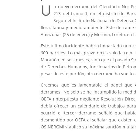
U
n nuevo derrame del Oleoducto Nor Per
213 del tramo 1, en el distrito de Ba
Según el Instituto Nacional de Defensa C
flora, fauna y medio ambiente. Este derrame 
Amazonas (25 de enero) y Morona, Loreto, en lo
Este último incidente habría impactado una
600 barriles. Lo más grave no es solo la rein
Marañón en seis meses, sino que el pasado 9 
de Derechos Humanos, funcionarios de Petrop
pesar de este perdón, otro derrame ha vuelto
Creemos que es lamentable el papel que e
derrames. No solo se ha incumplido la medid
OEFA (interpuesta mediante Resolución Direc
debía ofrecer un calendario de trabajos par
ocurrió el tercer derrame señaló que habí
desmentido por OEFA al señalar que existen 
OSINERGMIN aplicó su máxima sanción multan