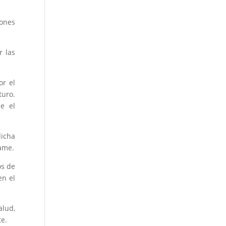
iones
r las
or el
turo.
e el
icha
rame.
os de
en el
alud,
te.