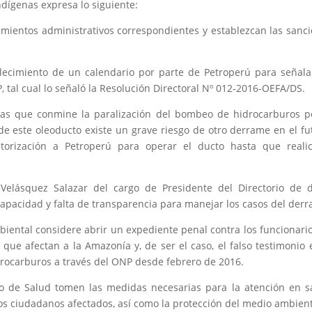
ndígenas expresa lo siguiente:
entos administrativos correspondientes y establezcan las sanc
ecimiento de un calendario por parte de Petroperú para señala
tal cual lo señaló la Resolución Directoral Nº 012-2016-OEFA/DS.
s que conmine la paralización del bombeo de hidrocarburos p
 este oleoducto existe un grave riesgo de otro derrame en el fu
rización a Petroperú para operar el ducto hasta que realic
lásquez Salazar del cargo de Presidente del Directorio de d
capacidad y falta de transparencia para manejar los casos del der
biental considere abrir un expediente penal contra los funcionari
ue afectan a la Amazonía y, de ser el caso, el falso testimonio 
rocarburos a través del ONP desde febrero de 2016.
o de Salud tomen las medidas necesarias para la atención en s
los ciudadanos afectados, así como la protección del medio ambien