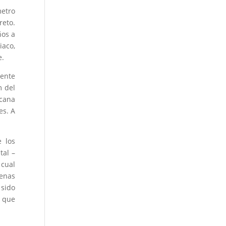
metro
reto.
ños a
iaco,
e.
mente
m del
icana
es. A
 los
tal –
 cual
penas
sido
r que