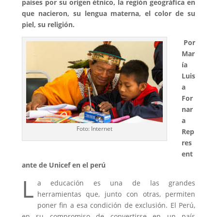
países por su origen étnico, la región geográfica en
que nacieron, su lengua materna, el color de su
piel, su religión.
Por
Mar
ía
Luis
a
For
nar
a
Foto: Internet
Rep
res
ent
ante de Unicef en el perú
L
a educación es una de las grandes
herramientas que, junto con otras, permiten
poner fin a esa condición de exclusión. El Perú,
en su compromiso de convertirse en un país