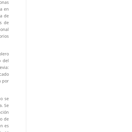
zonas
ia en
ia de
os de
ional
orios
olero
o del
evia:
icado
n por
do se
a. Se
ación
io de
en es