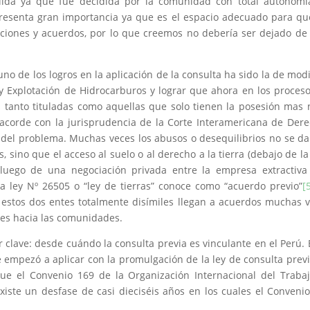
lida ya que fue decidida por la comunidad con total autonomí
presenta gran importancia ya que es el espacio adecuado para qu
iones y acuerdos, por lo que creemos no debería ser dejado de
no de los logros en la aplicación de la consulta ha sido la de modi
y Explotación de Hidrocarburos y lograr que ahora en los proces
anto tituladas como aquellas que solo tienen la posesión mas 
 acorde con la jurisprudencia de la Corte Interamericana de Der
del problema. Muchas veces los abusos o desequilibrios no se d
 sino que el acceso al suelo o al derecho a la tierra (debajo de la
 luego de una negociación privada entre la empresa extractiva
a ley Nº 26505 o “ley de tierras” conoce como “acuerdo previo”
[
 estos dos entes totalmente disímiles llegan a acuerdos muchas 
es hacia las comunidades.
clave: desde cuándo la consulta previa es vinculante en el Perú. 
e empezó a aplicar con la promulgación de la ley de consulta previ
que el Convenio 169 de la Organización Internacional del Traba
xiste un desfase de casi dieciséis años en los cuales el Conveni