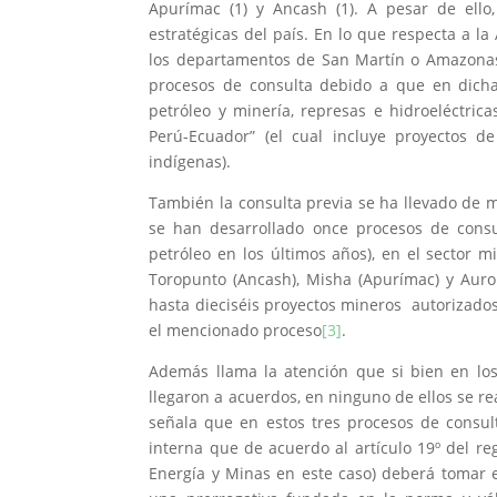
Apurímac (1) y Ancash (1). A pesar de ello
estratégicas del país. En lo que respecta a l
los departamentos de San Martín o Amazonas.
procesos de consulta debido a que en dicha
petróleo y minería, represas e hidroeléctri
Perú-Ecuador” (el cual incluye proyectos d
indígenas).
También la consulta previa se ha llevado de m
se han desarrollado once procesos de consul
petróleo en los últimos años), en el sector 
Toropunto (Ancash), Misha (Apurímac) y Auror
hasta dieciséis proyectos mineros autorizados
el mencionado proceso
[3]
.
Además llama la atención que si bien en lo
llegaron a acuerdos, en ninguno de ellos se rea
señala que en estos tres procesos de consul
interna que de acuerdo al artículo 19º del r
Energía y Minas en este caso) deberá tomar e