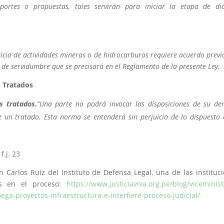
aportes o propuestas, tales servirán para iniciar la etapa de di
ercicio de actividades mineras o de hidrocarburos requiere acuerdo previ
 de servidumbre que se precisará en el Reglamento de la presente Ley.
s Tratados
s tratados.
“Una parte no podrá invocar las disposiciones de su de
e un tratado. Esta norma se entenderá sin perjuicio de lo dispuesto 
f.j. 23
 Carlos Ruiz del Instituto de Defensa Legal, una de las instituc
s en el proceso:
https://www.justiciaviva.org.pe/blog/viceminist
ega-proyectos-infraestructura-e-interfiere-proceso-judicial/