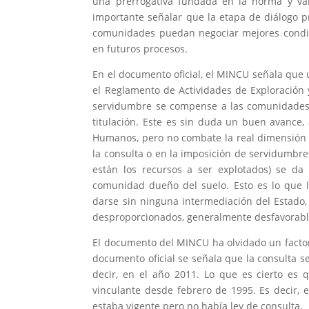
una prerrogativa fundada en la norma y vá
importante señalar que la etapa de diálogo 
comunidades puedan negociar mejores condic
en futuros procesos.
En el documento oficial, el MINCU señala que u
el Reglamento de Actividades de Exploración 
servidumbre se compense a las comunidades t
titulación. Este es sin duda un buen avance,
Humanos, pero no combate la real dimensión 
la consulta o en la imposición de servidumbres,
están los recursos a ser explotados) se da
comunidad dueño del suelo. Esto es lo que l
darse sin ninguna intermediación del Estado,
desproporcionados, generalmente desfavorabl
El documento del MINCU ha olvidado un factor 
documento oficial se señala que la consulta s
decir, en el año 2011. Lo que es cierto es 
vinculante desde febrero de 1995. Es decir, e
estaba vigente pero no había ley de consulta.