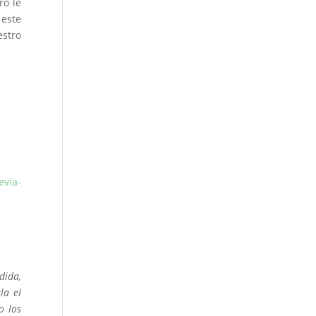
ro le
 este
estro
evia-
dida,
la el
o los