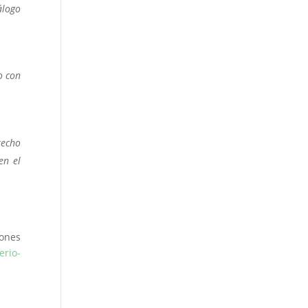
álogo
o con
recho
en el
iones
erio-