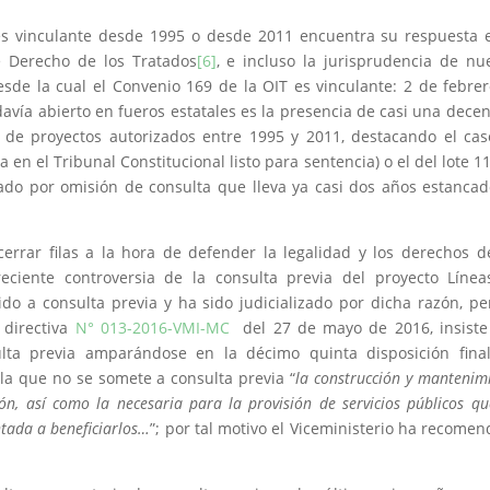
ia es vinculante desde 1995 o desde 2011 encuentra su respuesta 
e Derecho de los Tratados
[6]
, e incluso la jurisprudencia de nu
esde la cual el Convenio 169 de la OIT es vinculante: 2 de febre
davía abierto en fueros estatales es la presencia de casi una dece
a de proyectos autorizados entre 1995 y 2011, destacando el ca
en el Tribunal Constitucional listo para sentencia) o el del lote 1
zado por omisión de consulta que lleva ya casi dos años estanca
rrar filas a la hora de defender la legalidad y los derechos d
eciente controversia de la consulta previa del proyecto Líne
do a consulta previa y ha sido judicializado por dicha razón, pe
 directiva
N° 013-2016-VMI-MC
del 27 de mayo de 2016, insiste
lta previa amparándose en la décimo quinta disposición final
ala que no se somete a consulta previa “
la construcción y mantenim
ón, así como la necesaria para la provisión de servicios públicos qu
ntada a beneficiarlos…
”; por tal motivo el Viceministerio ha recome