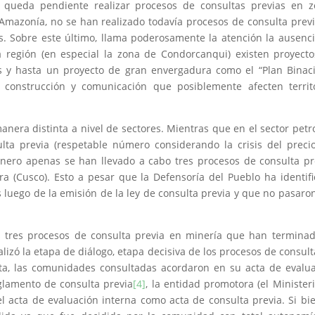
, queda pendiente realizar procesos de consultas previas en 
a Amazonía, no se han realizado todavía procesos de consulta prev
 Sobre este último, llama poderosamente la atención la ausenc
 región (en especial la zona de Condorcanqui) existen proyect
cas y hasta un proyecto de gran envergadura como el “Plan Binac
e construcción y comunicación que posiblemente afecten territ
anera distinta a nivel de sectores. Mientras que en el sector petr
ta previa (respetable número considerando la crisis del preci
minero apenas se han llevado a cabo tres procesos de consulta pr
a (Cusco). Esto a pesar que la Defensoría del Pueblo ha identif
 luego de la emisión de la ley de consulta previa y que no pasaro
s tres procesos de consulta previa en minería que han termina
lizó la etapa de diálogo, etapa decisiva de los procesos de consult
ta, las comunidades consultadas acordaron en su acta de evalu
eglamento de consulta previa
[4]
, la entidad promotora (el Minister
l acta de evaluación interna como acta de consulta previa. Si bi