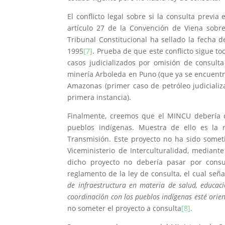
El conflicto legal sobre si la consulta prev
artículo 27 de la Convención de Viena sobr
Tribunal Constitucional ha sellado la fecha d
1995
[7]
. Prueba de que este conflicto sigue to
casos judicializados por omisión de consult
minería Arboleda en Puno (que ya se encuentra 
Amazonas (primer caso de petróleo judiciali
primera instancia).
Finalmente, creemos que el MINCU debería ce
pueblos indígenas. Muestra de ello es la r
Transmisión. Este proyecto no ha sido someti
Viceministerio de Interculturalidad, mediante
dicho proyecto no debería pasar por consu
reglamento de la ley de consulta, el cual señ
de infraestructura en materia de salud, educaci
coordinación con los pueblos indígenas esté orie
no someter el proyecto a consulta
[8]
.