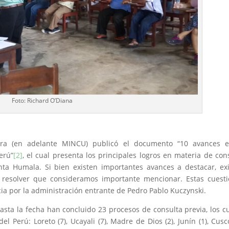
Foto: Richard O’Diana
ra (en adelante MINCU) publicó el documento “10 avances e
erú”
[2]
, el cual presenta los principales logros en materia de con
anta Humala. Si bien existen importantes avances a destacar, ex
 resolver que consideramos importante mencionar. Estas cuest
a por la administración entrante de Pedro Pablo Kuczynski.
ta la fecha han concluido 23 procesos de consulta previa, los c
 Perú: Loreto (7), Ucayali (7), Madre de Dios (2), Junín (1), Cusco