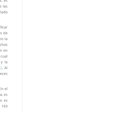
a, es
e las
 lado
ficar
os de
no la
echos
an en
 cual
 y la
5]
. Al
veces
En el
a, es
jo es
o 169