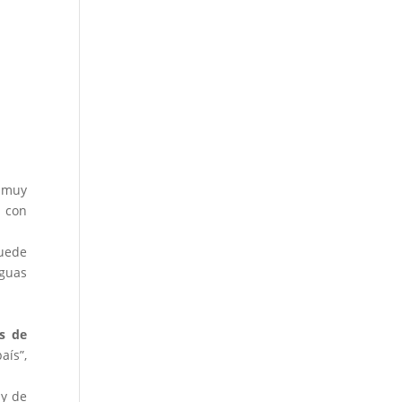
s muy
o con
puede
nguas
s de
aís”,
 y de