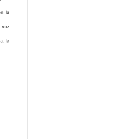
en la
u voz
a, la