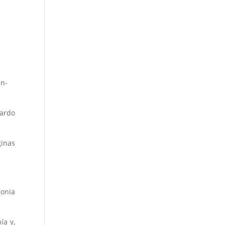
an-
cardo
ginas
zonia
ía y,