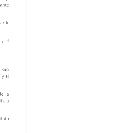
dante
artir
 y el
e San
 y el
de la
ficia
ituto