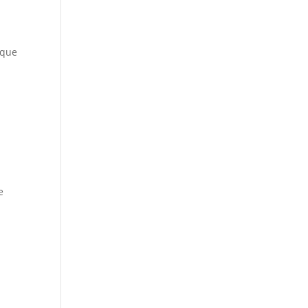
 que
l
e