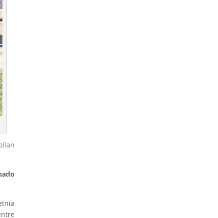
ollan
nado
etnia
entre