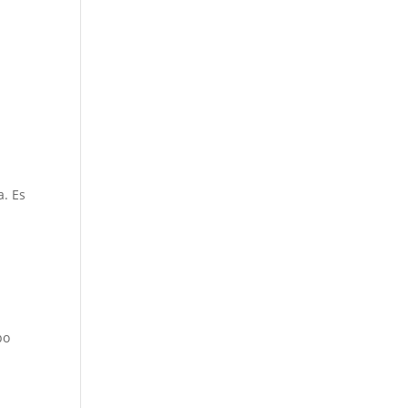
a. Es
po