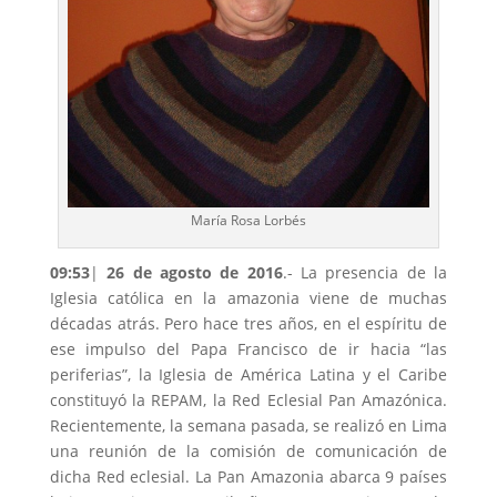
María Rosa Lorbés
09:53
|
26 de agosto de 2016
.- La presencia de la
Iglesia católica en la amazonia viene de muchas
décadas atrás. Pero hace tres años, en el espíritu de
ese impulso del Papa Francisco de ir hacia “las
periferias”, la Iglesia de América Latina y el Caribe
constituyó la REPAM, la Red Eclesial Pan Amazónica.
Recientemente, la semana pasada, se realizó en Lima
una reunión de la comisión de comunicación de
dicha Red eclesial. La Pan Amazonia abarca 9 países