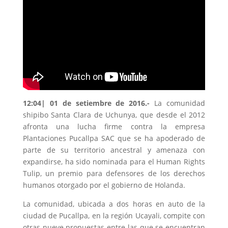
12:04| 01 de setiembre de 2016.-
La comunidad
shipibo Santa Clara de Uchunya, que desde el 2012
afronta una lucha firme contra la empresa
Plantaciones Pucallpa SAC que se ha apoderado de
parte de su territorio ancestral y amenaza con
expandirse, ha sido nominada para el Human Rights
Tulip, un premio para defensores de los derechos
humanos otorgado por el gobierno de Holanda.
La comunidad, ubicada a dos horas en auto de la
ciudad de Pucallpa, en la región Ucayali, compite con
otras nueve propuestas entre las que se encuentran