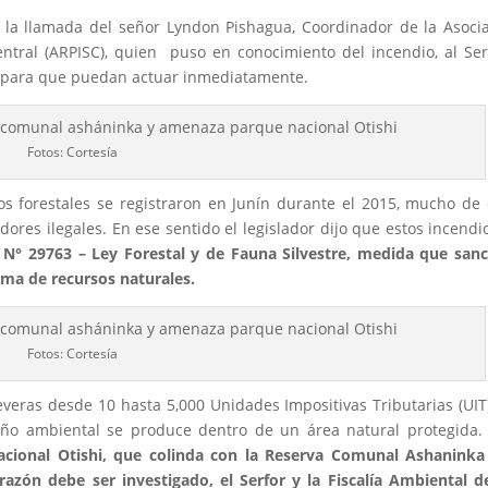
r la llamada del señor Lyndon Pishagua, Coordinador de la Asoci
ntral (ARPISC), quien puso en conocimiento del incendio, al Ser
r), para que puedan actuar inmediatamente.
Fotos: Cortesía
s forestales se registraron en Junín durante el 2015, mucho de 
ores ilegales. En ese sentido el legislador dijo que estos incendi
 N° 29763 – Ley Forestal y de Fauna Silvestre, medida que san
ema de recursos naturales.
Fotos: Cortesía
everas desde 10 hasta 5,000 Unidades Impositivas Tributarias (UIT)
daño ambiental se produce dentro de un área natural protegida.
acional Otishi, que colinda con la Reserva Comunal Ashaninka
zón debe ser investigado, el Serfor y la Fiscalía Ambiental 