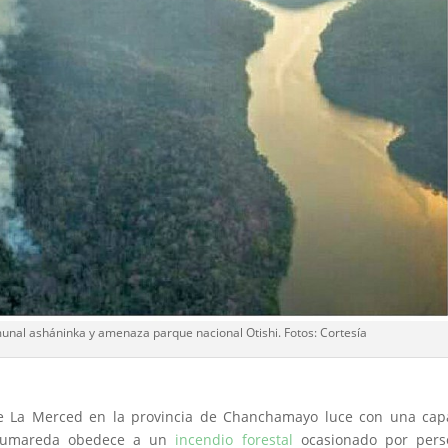
munal asháninka y amenaza parque nacional Otishi. Fotos: Cortesía
e La Merced en la provincia de Chanchamayo luce con una cap
 humareda obedece a un
incendio forestal
ocasionado por pers