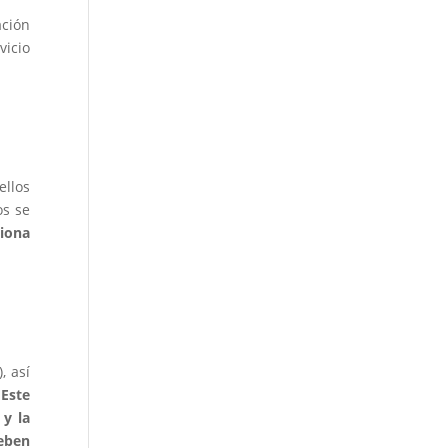
ación
vicio
ellos
os se
ciona
, así
Este
 y la
deben