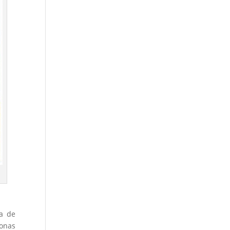
a de
onas