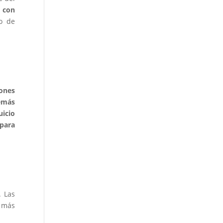
 con
po de
ones
demás
uicio
para
. Las
e más