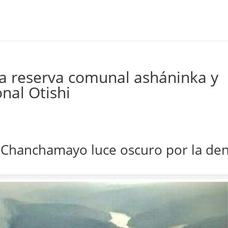
cta reserva comunal asháninka y
nal Otishi
de Chanchamayo luce oscuro por la de