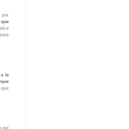
a por
o que
stica
zona
 a la
arque
a que
e del