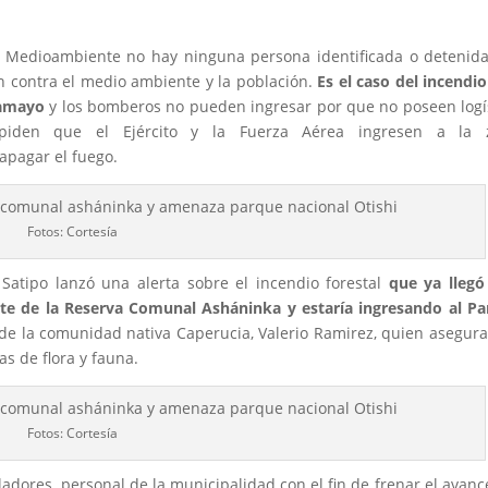
l Medioambiente no hay ninguna persona identificada o detenid
n contra el medio ambiente y la población.
Es el caso del
incendi
hamayo
y los bomberos no pueden ingresar por que no poseen logí
piden que el Ejército y la Fuerza Aérea ingresen a la 
apagar el fuego.
Fotos: Cortesía
atipo lanzó una alerta sobre el incendio forestal
que ya llegó
rte de la Reserva Comunal Asháninka y estaría ingresando al P
de la comunidad nativa Caperucia, Valerio Ramirez, quien asegur
as de flora y fauna.
Fotos: Cortesía
dores, personal de la municipalidad con el fin de frenar el avanc