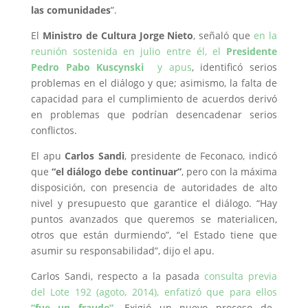
las comunidades
”.
El
Ministro de Cultura Jorge Nieto
, señaló que
en la
reunión sostenida en julio entre él, el
Presidente
Pedro Pabo Kuscynski
y apus
, identificó serios
problemas en el diálogo y que; asimismo, la falta de
capacidad para el cumplimiento de acuerdos derivó
en problemas que podrían desencadenar serios
conflictos.
El apu
Carlos Sandi
, presidente de Feconaco, indicó
que
“el diálogo debe continuar”
, pero con la máxima
disposición, con presencia de autoridades de alto
nivel y presupuesto que garantice el diálogo. “Hay
puntos avanzados que queremos se materialicen,
otros que están durmiendo”, “el Estado tiene que
asumir su responsabilidad”, dijo el apu.
Carlos Sandi, respecto a la pasada
consulta previa
del Lote 192 (agoto, 2014), enfatizó que para ellos
“fue un fraude”
. Exigió un nuevo proceso de