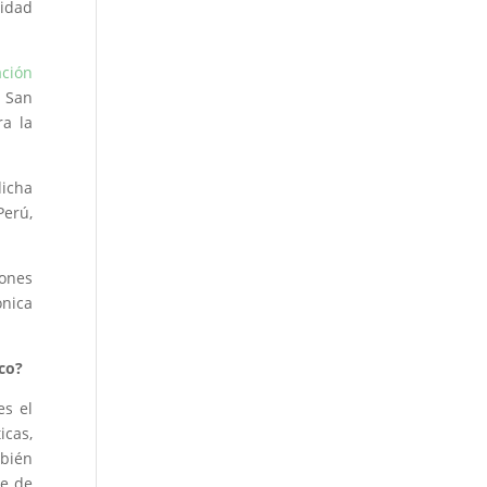
sidad
ación
, San
a la
dicha
Perú,
iones
ónica
sco?
es el
icas,
mbién
te de