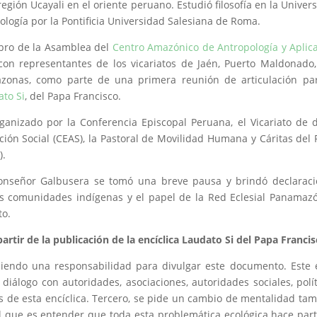
región Ucayali en el oriente peruano. Estudió filosofía en la Univer
eología por la Pontificia Universidad Salesiana de Roma.
mbro de la Asamblea del
Centro Amazónico de Antropología y Aplic
con representantes de los vicariatos de Jaén, Puerto Maldonado
zonas, como parte de una primera reunión de articulación par
ato Si
, del Papa Francisco.
rganizado por la Conferencia Episcopal Peruana, el Vicariato de 
ción Social (CEAS), la Pastoral de Movilidad Humana y Cáritas del 
).
Monseñor Galbusera se tomó una breve pausa y brindó declarac
 las comunidades indígenas y el papel de la Red Eclesial Panamaz
to.
rtir de la publicación de la encíclica Laudato Si del Papa Franci
umiendo una responsabilidad para divulgar este documento. Este 
iálogo con autoridades, asociaciones, autoridades sociales, polít
de esta encíclica. Tercero, se pide un cambio de mentalidad ta
ícil que es entender que toda esta problemática ecológica hace par