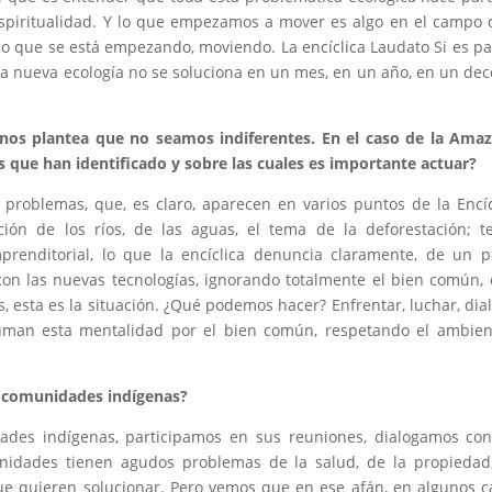
espiritualidad. Y lo que empezamos a mover es algo en el campo 
o que se está empezando, moviendo. La encíclica Laudato Si es pa
la nueva ecología no se soluciona en un mes, en un año, en un dec
nos plantea que no seamos indiferentes. En el caso de la Ama
s que han identificado y sobre las cuales es importante actuar?
problemas, que, es claro, aparecen en varios puntos de la Encíc
n de los ríos, de las aguas, el tema de la deforestación; t
renditorial, lo que la encíclica denuncia claramente, de un 
on las nuevas tecnologías, ignorando totalmente el bien común, 
 esta es la situación. ¿Qué podemos hacer? Enfrentar, luchar, dia
uman esta mentalidad por el bien común, respetando el ambien
 y comunidades indígenas?
ades indígenas, participamos en sus reuniones, dialogamos co
nidades tienen agudos problemas de la salud, de la propiedad
ue quieren solucionar. Pero vemos que en ese afán, en algunos c