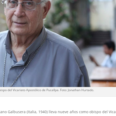
po del Vicariato Apostólico de Pucallpa. Foto: Jonathan Hurtado.
no Galbusera (Italia, 1940) lleva nueve años como obispo del Vica