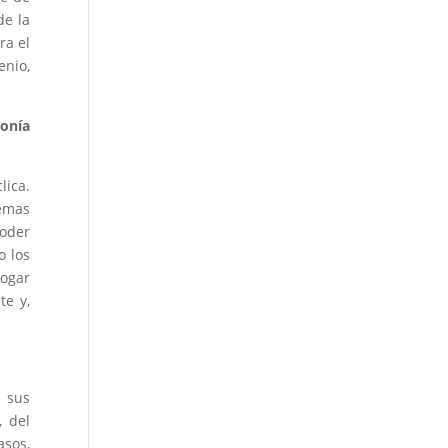
de la
ra el
enio,
zonía
lica.
emas
poder
o los
logar
te y,
n sus
, del
asos,