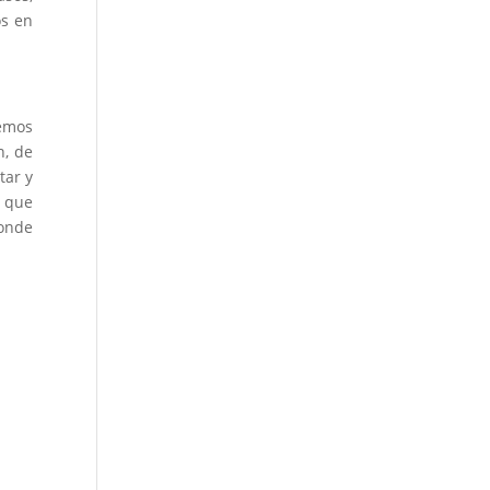
os en
remos
n, de
tar y
s que
donde