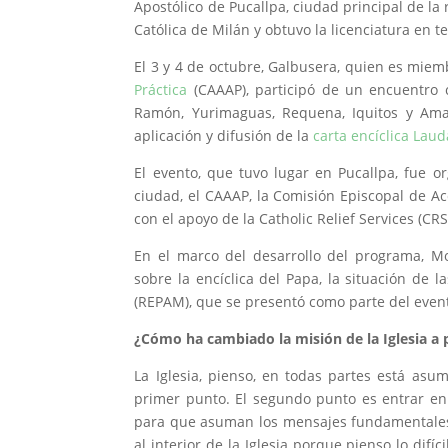
Apostólico de Pucallpa, ciudad principal de la 
Católica de Milán y obtuvo la licenciatura en t
El 3 y 4 de octubre, Galbusera, quien es mie
Práctica
(CAAAP), participó de un encuentro 
Ramón, Yurimaguas, Requena, Iquitos y Ama
aplicación y difusión de la
carta encíclica Laud
El evento, que tuvo lugar en Pucallpa, fue o
ciudad, el CAAAP, la Comisión Episcopal de Ac
con el apoyo de la Catholic Relief Services (CRS
En el marco del desarrollo del programa, 
sobre la encíclica del Papa, la situación de
(REPAM), que se presentó como parte del even
¿Cómo ha cambiado la misión de la Iglesia a pa
La Iglesia, pienso, en todas partes está as
primer punto. El segundo punto es entrar en d
para que asuman los mensajes fundamentales 
al interior de la Iglesia porque pienso lo dif